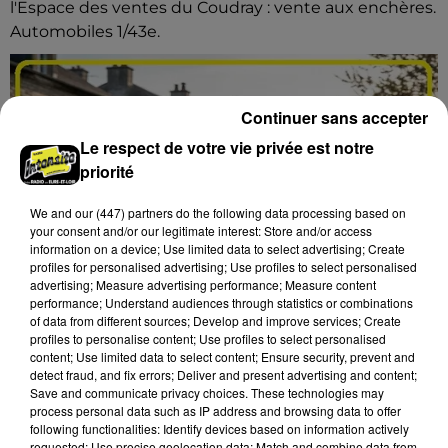
l'Espace des ventes du Coudray : vente aux enchères.
Automobiles 1/43e.
Continuer sans accepter
Le respect de votre vie privée est notre
priorité
We and
our (447) partners
do the following data processing based on
your consent and/or our legitimate interest: Store and/or access
information on a device; Use limited data to select advertising; Create
profiles for personalised advertising; Use profiles to select personalised
advertising; Measure advertising performance; Measure content
performance; Understand audiences through statistics or combinations
of data from different sources; Develop and improve services; Create
profiles to personalise content; Use profiles to select personalised
content; Use limited data to select content; Ensure security, prevent and
detect fraud, and fix errors; Deliver and present advertising and content;
Save and communicate privacy choices. These technologies may
17h16
process personal data such as IP address and browsing data to offer
LES ROCHES-L'ÉVÊQUE (41) - VIDE-
following functionalities: Identify devices based on information actively
GRENIERS DE LA BERNACHE
requested; Use precise geolocation data; Match and combine data from