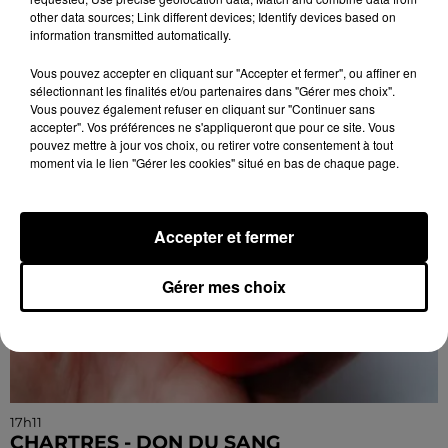
Dimanche 27 septembre, Les Roches-l'Évêque (Loir-
other data sources; Link different devices; Identify devices based on
et-Cher), ancien terrain de camping : Vide-greniers de
information transmitted automatically.
la Bernache.
Vous pouvez accepter en cliquant sur "Accepter et fermer", ou affiner en
sélectionnant les finalités et/ou partenaires dans "Gérer mes choix".
Vous pouvez également refuser en cliquant sur "Continuer sans
accepter". Vos préférences ne s'appliqueront que pour ce site. Vous
pouvez mettre à jour vos choix, ou retirer votre consentement à tout
moment via le lien "Gérer les cookies" situé en bas de chaque page.
Accepter et fermer
Gérer mes choix
17h11
CHARTRES - DON DU SANG