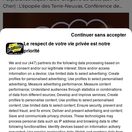
Cher) : L’épopée des Terre-Neuvas. Conférence de...
Continuer sans accepter
Le respect de votre vie privée est notre
priorité
We and
our (447) partners
do the following data processing based on
your consent and/or our legitimate interest: Store and/or access
information on a device; Use limited data to select advertising; Create
profiles for personalised advertising; Use profiles to select personalised
advertising; Measure advertising performance; Measure content
performance; Understand audiences through statistics or combinations
of data from different sources; Develop and improve services; Create
profiles to personalise content; Use profiles to select personalised
content; Use limited data to select content; Ensure security, prevent and
detect fraud, and fix errors; Deliver and present advertising and content;
7 août 2026
Save and communicate privacy choices. These technologies may
BLOIS (41) - CONFÉRENCE : « SOYEZ
process personal data such as IP address and browsing data to offer
MAUDITS ! »
following functionalities: Identify devices based on information actively
requested; Use precise geolocation data; Match and combine data from