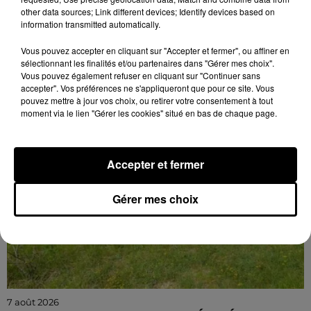
Jeudi 4 février 2027 à 14h30 à l'auditorium Samuel
other data sources; Link different devices; Identify devices based on
Paty, bibliothèque Abbé-Grégoire de Blois (Loir-et-
information transmitted automatically.
Cher) : « Soyez maudits ! » Les malédictions
déposées...
Vous pouvez accepter en cliquant sur "Accepter et fermer", ou affiner en
sélectionnant les finalités et/ou partenaires dans "Gérer mes choix".
Vous pouvez également refuser en cliquant sur "Continuer sans
accepter". Vos préférences ne s'appliqueront que pour ce site. Vous
pouvez mettre à jour vos choix, ou retirer votre consentement à tout
moment via le lien "Gérer les cookies" situé en bas de chaque page.
Accepter et fermer
Gérer mes choix
7 août 2026