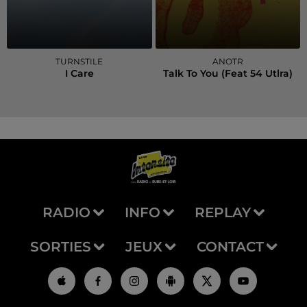
TURNSTILE
ANOTR
I Care
Talk To You (feat 54 Utlra)
RADIO
INFO
REPLAY
SORTIES
JEUX
CONTACT