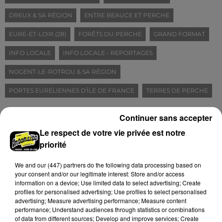
DREUX & SA RÉGION
ENTRE BEAUCE ET PERCHE
EURE-ET-LOIR (28)
FORÊTS DU PERCHE
GRAND FORMAT
INFO LOCALE
INFO LOCALE - REPORTAGES
NOGENT-LE-ROTROU & SA RÉGION
PORTES EURÉLIENNES D'ÎLE DE FRANCE
TERRES DE PERCHE
Continuer sans accepter
À LIRE AUSSI
Le respect de votre vie privée est notre
priorité
We and
our (447) partners
do the following data processing based on
your consent and/or our legitimate interest: Store and/or access
information on a device; Use limited data to select advertising; Create
profiles for personalised advertising; Use profiles to select personalised
advertising; Measure advertising performance; Measure content
performance; Understand audiences through statistics or combinations
of data from different sources; Develop and improve services; Create