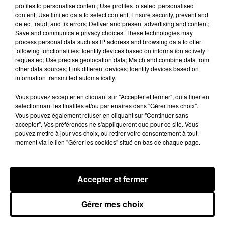
profiles to personalise content; Use profiles to select personalised
content; Use limited data to select content; Ensure security, prevent and
detect fraud, and fix errors; Deliver and present advertising and content;
Save and communicate privacy choices. These technologies may
process personal data such as IP address and browsing data to offer
following functionalities: Identify devices based on information actively
requested; Use precise geolocation data; Match and combine data from
other data sources; Link different devices; Identify devices based on
information transmitted automatically.
Vous pouvez accepter en cliquant sur "Accepter et fermer", ou affiner en
"LA FUITE EN ÉGYPTE" A LONGTEMPS
sélectionnant les finalités et/ou partenaires dans "Gérer mes choix".
CACHÉ DES SECRETS
Vous pouvez également refuser en cliquant sur "Continuer sans
accepter". Vos préférences ne s'appliqueront que pour ce site. Vous
pouvez mettre à jour vos choix, ou retirer votre consentement à tout
moment via le lien "Gérer les cookies" situé en bas de chaque page.
Accepter et fermer
Gérer mes choix