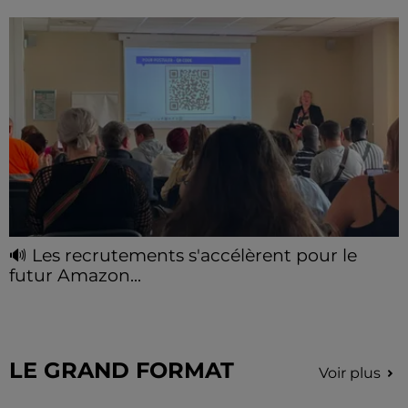
🔊 Les recrutements s'accélèrent pour le
futur Amazon...
Mille postes de préparateurs et préparatrices de
commandes sont à saisir avant l'ouverture du
nouveau site d'Amazon à Illiers-Combray fin
septembre....
LE GRAND FORMAT
Voir plus