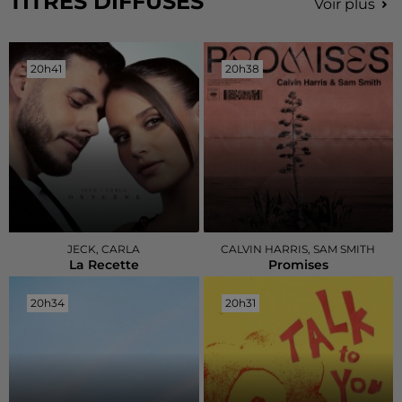
TITRES DIFFUSÉS
Voir plus
20h41
20h41
20h38
20h38
JECK, CARLA
CALVIN HARRIS, SAM SMITH
La Recette
Promises
20h34
20h34
20h31
20h31