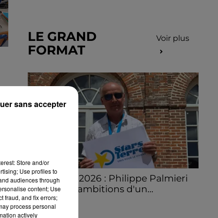
LE GRAND
Voir plus
FORMAT
uer sans accepter
erest: Store and/or
tising; Use profiles to
Stars'Terre 2026 : Philippe Palmieri
tand audiences through
dévoile les ambitions d'un...
personalise content; Use
 fraud, and fix errors;
À quelques semaines de la première
 may process personal
édition de Stars'Terre, organisée du 18 au 20
mation actively