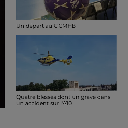
Un départ au C'CMHB
Le club chartrain a officialisé, vendredi 7
août, le départ de Guilherme Borges.
Quatre blessés dont un grave dans
un accident sur l'A10
Le choc a eu lieu dans la matinée, vendredi
7 août à hauteur de Sainville en direction
d'Orléans.