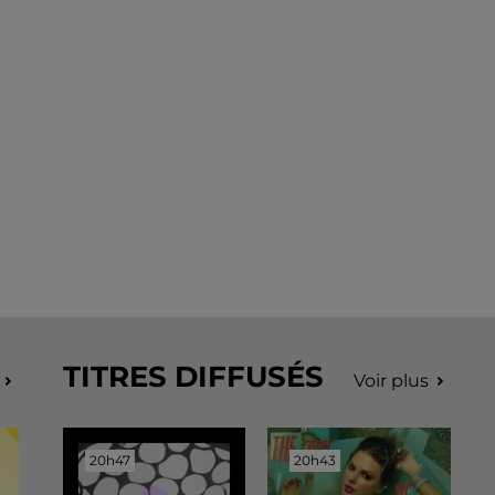
TITRES DIFFUSÉS
Voir plus
20h47
20h47
20h43
20h43