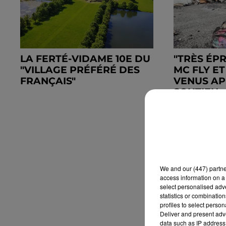
LA FERTÉ-VIDAME 10E DU
"TRÈS ÉP
"VILLAGE PRÉFÉRÉ DES
MC FLY ET
FRANÇAIS"
VENUS AP
SOUTIEN..
We and
our (447) partn
access information on a 
select personalised ad
statistics or combinatio
profiles to select person
Deliver and present adv
data such as IP address 