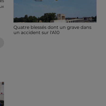
ues
ux
Quatre blessés dont un grave dans
un accident sur l'A10
Le choc a eu lieu dans la matinée, vendredi
7 août à hauteur de Sainville en direction
d'Orléans.