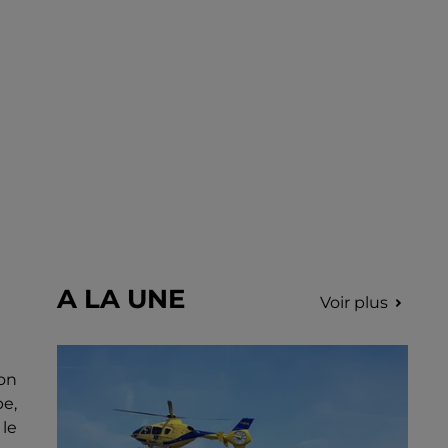
A LA UNE
Voir plus
lon
e,
 le