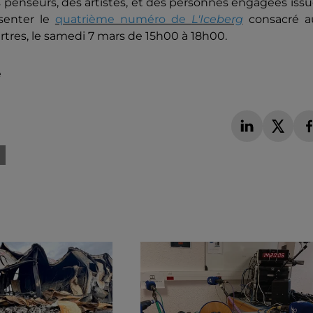
s penseurs, des artistes, et des personnes engagées iss
ésenter le
quatrième numéro de
L'I
ceberg
consacré a
hartres, le samedi 7 mars de 15h00 à 18h00.
é