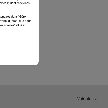
septembre 2026 au Château de Courtalain,
vices; Identify devices
Philippe Palmieri, président...
rtenaires dans "Gérer
s'appliqueront que pour
les cookies" situé en
Voir plus