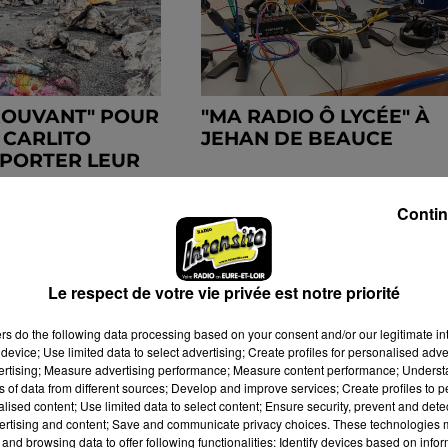
ROUVANT" POUR
"MA RADIO Ô LYCÉE" À
 CARLITO
JEHAN DE BEAUCE
PORTER LEUR
.
Contin
Le respect de votre vie privée est notre priorité
ers
do the following data processing based on your consent and/or our legitimate int
device; Use limited data to select advertising; Create profiles for personalised adver
vertising; Measure advertising performance; Measure content performance; Unders
ns of data from different sources; Develop and improve services; Create profiles to 
alised content; Use limited data to select content; Ensure security, prevent and detect
ertising and content; Save and communicate privacy choices. These technologies
and browsing data to offer following functionalities: Identify devices based on infor