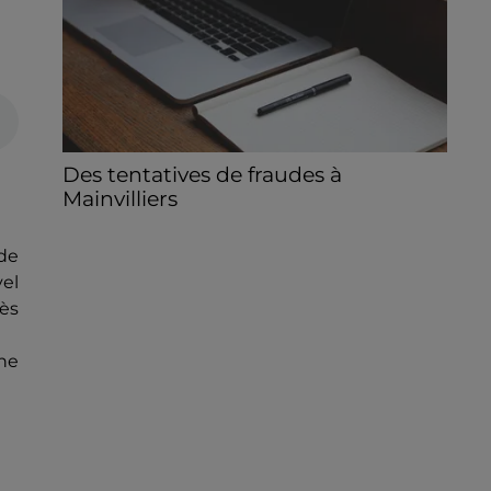
Des tentatives de fraudes à
Mainvilliers
Des personnes malveillantes tentent de
voler vos informations personnelles.
 de
vel
rès
che