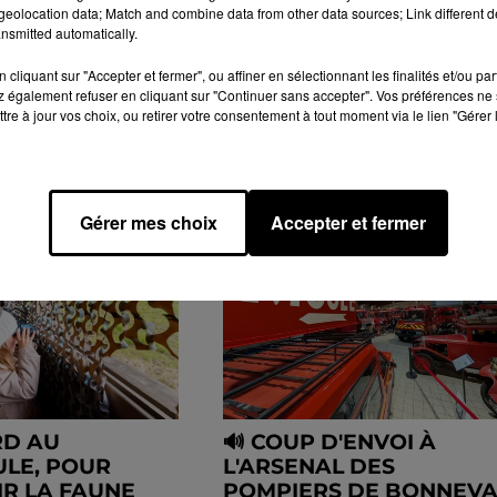
eolocation data; Match and combine data from other data sources; Link different de
nsmitted automatically.
 LOCALE
INFO LOCALE - REPORTAGES
cliquant sur "Accepter et fermer", ou affiner en sélectionnant les finalités et/ou pa
 également refuser en cliquant sur "Continuer sans accepter". Vos préférences ne 
tre à jour vos choix, ou retirer votre consentement à tout moment via le lien "Gérer 
Gérer mes choix
Accepter et fermer
D AU
🔊 COUP D'ENVOI À
LE, POUR
L'ARSENAL DES
R LA FAUNE
POMPIERS DE BONNEVA