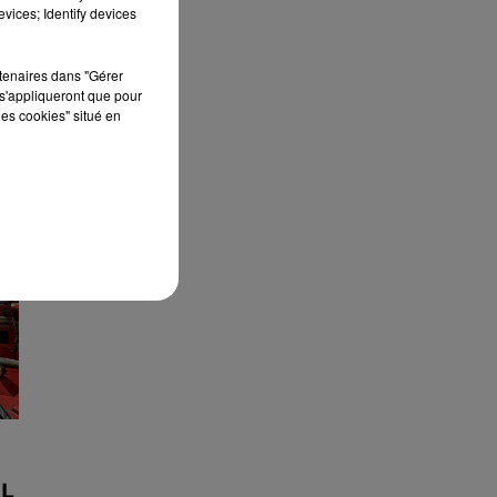
À quelques semaines de la première
vices; Identify devices
édition de Stars'Terre, organisée du 18 au 20
septembre 2026 au Château de Courtalain,
rtenaires dans "Gérer
Philippe Palmieri, président...
s'appliqueront que pour
les cookies" situé en
L