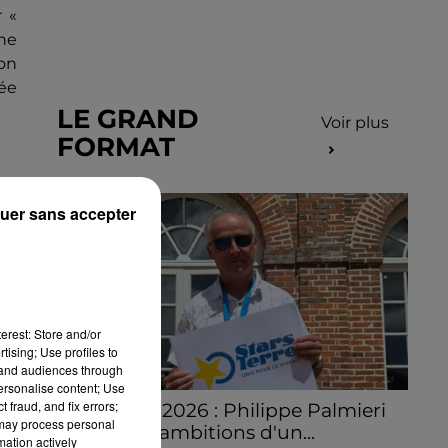
 «
une
ion
sée
LE GRAND
Voir plus
FORMAT
uer sans accepter
es.
al
erest: Store and/or
tising; Use profiles to
tand audiences through
personalise content; Use
 fraud, and fix errors;
Stars'Terre 2026 : Philippe Palmieri
 may process personal
dévoile les ambitions d'un...
mation actively