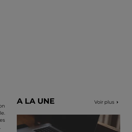
choriste pour un concert à venir au Colisée.
A LA UNE
Voir plus
ion
le.
es
.