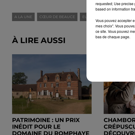
requested; Use precise g
based on information tra
A LA UNE
CŒUR DE BEAUCE
EURE-ET-LOIR (28)
INFO
Vous pouvez accepter en 
mes choix". Vous pouvez
ce site. Vous pouvez met
bas de chaque page.
À LIRE AUSSI
PATRIMOINE : UN PRIX
CHAMBOR
INÉDIT POUR LE
CRÉPUSCU
DOMAINE DU ROMPHAYE
DÉCOUVRI