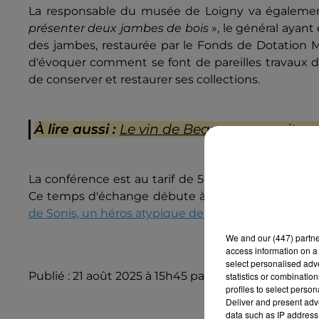
La responsable du musée de Loigny va également
présenter deux jambes de bois
», le général ayan
des jambes, restaurée par le Fonds de Dotation Mé
d'évoquer comment se font de pareilles travaux de
de conserver et restaurer ses collections.
À lire aussi :
Le vin de Beauce poursuit s
La conférence est au tarif de 5€ par personne, avec
Ce temps d'échange débute à 15h et va durer envi
de Sonis, un héros atypique de la guerre de 1870
.
We and
our (447) partn
access information on a 
select personalised ad
Publié : 21 août 2025 à 15h45 par Jade Bihan
statistics or combinatio
profiles to select person
Deliver and present adv
data such as IP address 