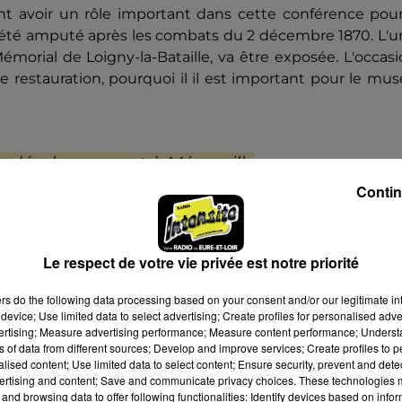
 avoir un rôle important dans cette conférence pour
t été amputé après les combats du 2 décembre 1870. L'
morial de Loigny-la-Bataille, va être exposée. L'occas
 restauration, pourquoi il il est important pour le mu
on développement à Mérouville
Contin
 la réservation conseillé puisque les places sont limité
ron 1h30. Renseignements et réservation, ici :
Le Génér
Le respect de votre vie privée est notre priorité
ers
do the following data processing based on your consent and/or our legitimate int
device; Use limited data to select advertising; Create profiles for personalised adver
vertising; Measure advertising performance; Measure content performance; Unders
ns of data from different sources; Develop and improve services; Create profiles to 
alised content; Use limited data to select content; Ensure security, prevent and detect
ertising and content; Save and communicate privacy choices. These technologies
and browsing data to offer following functionalities: Identify devices based on infor