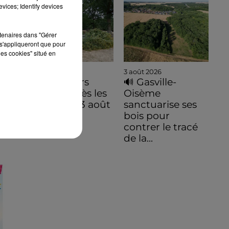
vices; Identify devices
rtenaires dans "Gérer
s'appliqueront que pour
les cookies" situé en
3 août 2026
3 août 2026
De premiers
🔊 Gasville-
dégâts après les
Oisème
orages du 3 août
sanctuarise ses
bois pour
contrer le tracé
de la...