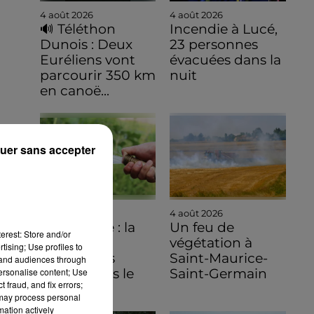
4 août 2026
4 août 2026
🔊 Téléthon
Incendie à Lucé,
Dunois : Deux
23 personnes
Euréliens vont
évacuées dans la
parcourir 350 km
nuit
en canoë...
uer sans accepter
4 août 2026
4 août 2026
Sécheresse : la
Un feu de
erest: Store and/or
carte des
végétation à
tising; Use profiles to
restrictions
Saint-Maurice-
tand audiences through
personalise content; Use
évolue dans le
Saint-Germain
 fraud, and fix errors;
Sud de...
 may process personal
mation actively