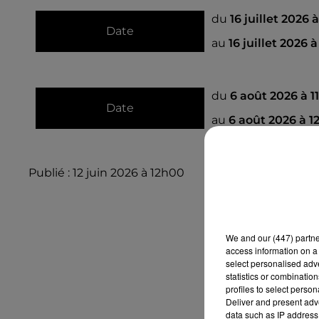
du
16 juillet 2026 
Date
au
16 juillet 2026 
du
6 août 2026 à 1
Date
au
6 août 2026 à 1
Publié : 12 juin 2026 à 12h00
We and
our (447) partn
access information on a 
select personalised ad
statistics or combinatio
profiles to select person
Deliver and present adv
data such as IP address 