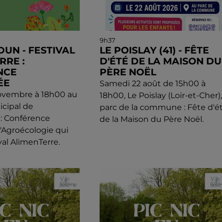
9h37
UN - FESTIVAL
LE POISLAY (41) - FÊTE
RRE :
D'ÉTÉ DE LA MAISON DU
NCE
PÈRE NOËL
ÉE
Samedi 22 août de 15h00 à
ovembre à 18h00 au
18h00, Le Poislay (Loir-et-Cher),
cipal de
parc de la commune : Fête d'é
: Conférence
de la Maison du Père Noël.
l'Agroécologie qui
ival AlimenTerre.