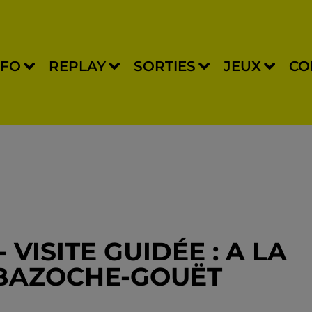
NFO
REPLAY
SORTIES
JEUX
CO
VISITE GUIDÉE : A LA
 BAZOCHE-GOUËT