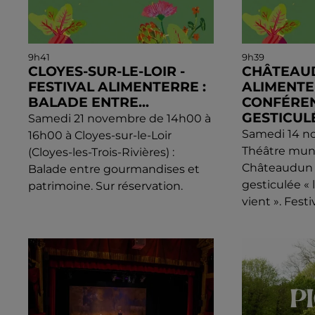
9h41
9h39
CLOYES-SUR-LE-LOIR -
CHÂTEAUD
FESTIVAL ALIMENTERRE :
ALIMENTE
BALADE ENTRE...
CONFÉRE
GESTICUL
Samedi 21 novembre de 14h00 à
Samedi 14 n
16h00 à Cloyes-sur-le-Loir
Théâtre muni
(Cloyes-les-Trois-Rivières) :
Châteaudun 
Balade entre gourmandises et
gesticulée « 
patrimoine. Sur réservation.
vient ». Fest