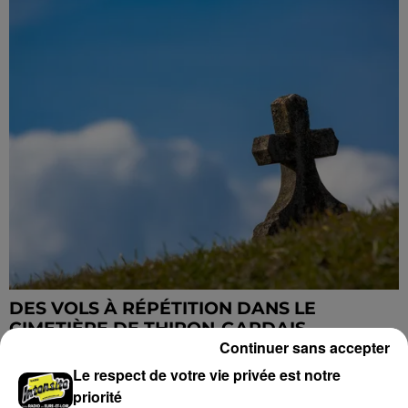
DES VOLS À RÉPÉTITION DANS LE
CIMETIÈRE DE THIRON-GARDAIS
Continuer sans accepter
Le respect de votre vie privée est notre
DERNIERES INFOS
Voir plus
priorité