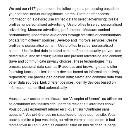
We and
our (447) partners
do the following data processing based on
your consent and/or our legitimate interest: Store and/or access
information on a device; Use limited data to select advertising; Create
profiles for personalised advertising; Use profiles to select personalised
advertising; Measure advertising performance; Measure content
performance; Understand audiences through statistics or combinations
of data from different sources; Develop and improve services; Create
profiles to personalise content; Use profiles to select personalised
content; Use limited data to select content; Ensure security, prevent and
detect fraud, and fix errors; Deliver and present advertising and content;
Save and communicate privacy choices. These technologies may
process personal data such as IP address and browsing data to offer
following functionalities: Identify devices based on information actively
requested; Use precise geolocation data; Match and combine data from
Gommerville : la municipalité rappelle à
other data sources; Link different devices; Identify devices based on
information transmitted automatically.
l'ordre face à la hausse...
Incrustation de déchets, déjections sur les sites
Vous pouvez accepter en cliquant sur "Accepter et fermer", ou affiner en
symboliques et temps communal gaspillé : face à la
sélectionnant les finalités et/ou partenaires dans "Gérer mes choix".
Vous pouvez également refuser en cliquant sur "Continuer sans
hausse des incivilités, la mairie de Gommerville
accepter". Vos préférences ne s'appliqueront que pour ce site. Vous
hausse...
pouvez mettre à jour vos choix, ou retirer votre consentement à tout
moment via le lien "Gérer les cookies" situé en bas de chaque page.