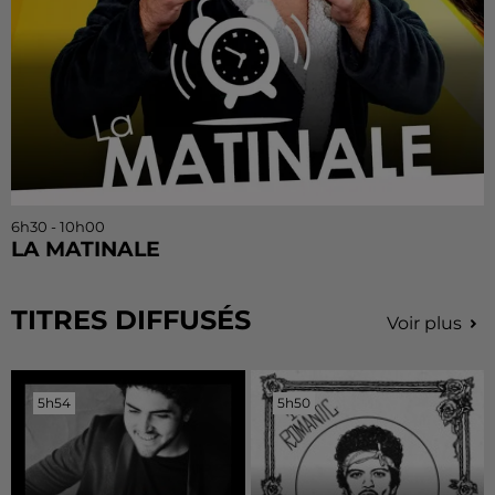
6h30 - 10h00
LA MATINALE
TITRES DIFFUSÉS
Voir plus
5h54
5h54
5h50
5h50