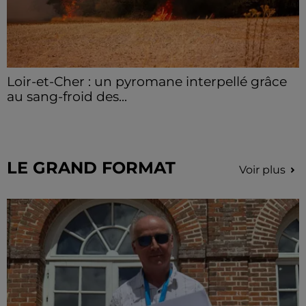
Loir-et-Cher : un pyromane interpellé grâce
au sang-froid des...
Samedi 25 juillet, plus d'une dizaine de feux de
champs et de sous-bois ont été déclenchés dans le
secteur de Fontaine-les-Côteaux, Montoire et Lunay.
Grâce...
LE GRAND FORMAT
Voir plus