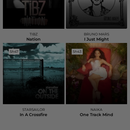
TIBZ
BRUNO MARS
Nation
I Just Might
5h47
5h47
5h43
5h43
STARSAILOR
NAIKA
In A Crossfire
One Track Mind