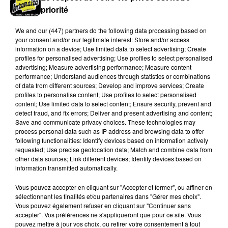
priorité
We and
our (447) partners
do the following data processing based on
your consent and/or our legitimate interest: Store and/or access
information on a device; Use limited data to select advertising; Create
profiles for personalised advertising; Use profiles to select personalised
advertising; Measure advertising performance; Measure content
performance; Understand audiences through statistics or combinations
of data from different sources; Develop and improve services; Create
profiles to personalise content; Use profiles to select personalised
Quatre blessés dont un grave dans un
content; Use limited data to select content; Ensure security, prevent and
accident sur l'A10
detect fraud, and fix errors; Deliver and present advertising and content;
Save and communicate privacy choices. These technologies may
Le choc a eu lieu dans la matinée, vendredi 7 août à
process personal data such as IP address and browsing data to offer
hauteur de Sainville en direction d'Orléans.
following functionalities: Identify devices based on information actively
requested; Use precise geolocation data; Match and combine data from
other data sources; Link different devices; Identify devices based on
A LA UNE
Voir plus
information transmitted automatically.
Vous pouvez accepter en cliquant sur "Accepter et fermer", ou affiner en
sélectionnant les finalités et/ou partenaires dans "Gérer mes choix".
Vous pouvez également refuser en cliquant sur "Continuer sans
accepter". Vos préférences ne s'appliqueront que pour ce site. Vous
pouvez mettre à jour vos choix, ou retirer votre consentement à tout