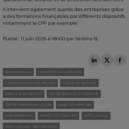
Il intervient également auprès des entreprises grâce
à des formations finançables par différents dispositifs,
notamment le CPF par exemple
Publié : 11 juin 2026 à 18h00 par Jérôme B.
BONNEVALAIS
CHARTRES & SA RÉGION
CHÂTEAUDUN & SA RÉGION
CŒUR DE BEAUCE
DREUX & SA RÉGION
ENTRE BEAUCE ET PERCHE
ENTRE-PRENEURS_CCI28
EURE-ET-LOIR (28)
EVÈNEMENTIEL
FORÊTS DU PERCHE
INFO LOCALE
INFO LOCALE - REPORTAGES