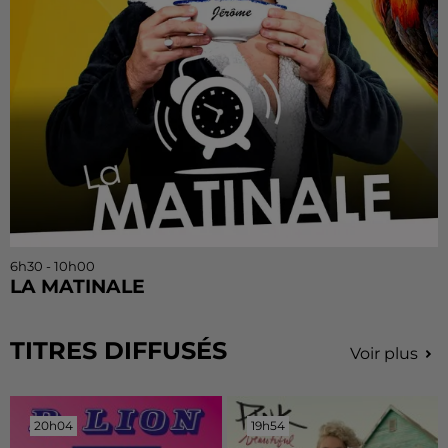
6h30 - 10h00
LA MATINALE
TITRES DIFFUSÉS
Voir plus
20h04
20h04
19h54
19h54