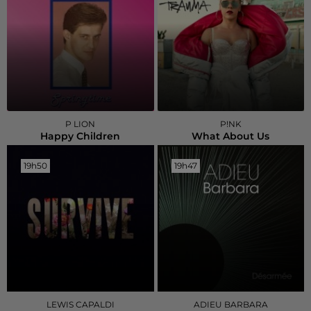
P LION
P!NK
Happy Children
What About Us
19h50
19h50
19h47
19h47
LEWIS CAPALDI
ADIEU BARBARA