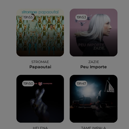
19h55
19h55
19h53
19h53
STROMAE
ZAZIE
Papaoutai
Peu Importe
19h50
19h50
19h47
19h47
HELENA
TAME IMPALA