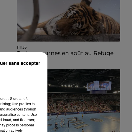
11h35
Trois nocturnes en août au Refuge
La Tanière
uer sans accepter
erest: Store and/or
tising; Use profiles to
tand audiences through
personalise content; Use
 fraud, and fix errors;
 may process personal
mation actively