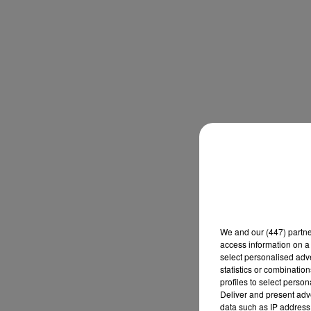
We and
our (447) partn
access information on a 
select personalised ad
statistics or combinatio
profiles to select person
Deliver and present adv
data such as IP address 