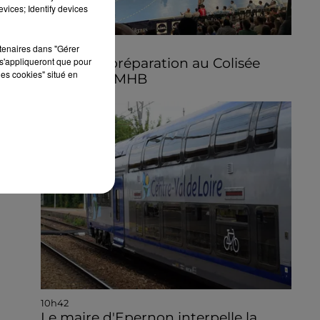
vices; Identify devices
rtenaires dans "Gérer
11h10
Match de préparation au Colisée
s'appliqueront que pour
les cookies" situé en
pour le C'CMHB
10h42
Le maire d'Epernon interpelle la