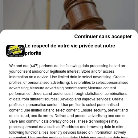
Continuer sans accepter
Le respect de votre vie privée est notre
priorité
We and
our (447) partners
do the following data processing based on
your consent and/or our legitimate interest: Store and/or access
information on a device; Use limited data to select advertising; Create
profiles for personalised advertising; Use profiles to select personalised
6 août 2026
advertising; Measure advertising performance; Measure content
LE COUDRAY - VENTE AUX ENCHÈRES :
performance; Understand audiences through statistics or combinations
AUTOMOBILES 1/43E
of data from different sources; Develop and improve services; Create
profiles to personalise content; Use profiles to select personalised
Mardi 22 septembre et 8 décembre à 10h00 à
content; Use limited data to select content; Ensure security, prevent and
l'Espace des ventes du Coudray : vente aux enchères.
detect fraud, and fix errors; Deliver and present advertising and content;
Automobiles 1/43e.
Save and communicate privacy choices. These technologies may
process personal data such as IP address and browsing data to offer
following functionalities: Identify devices based on information actively
requested; Use precise geolocation data; Match and combine data from