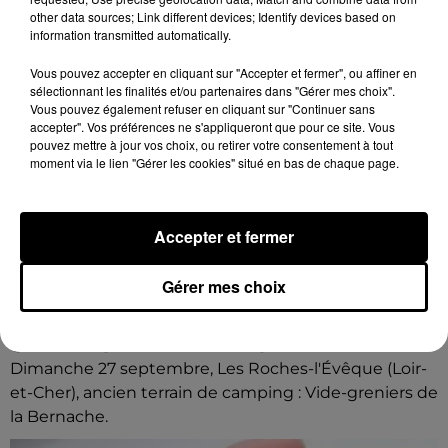
other data sources; Link different devices; Identify devices based on
information transmitted automatically.
Vous pouvez accepter en cliquant sur "Accepter et fermer", ou affiner en
sélectionnant les finalités et/ou partenaires dans "Gérer mes choix".
Vous pouvez également refuser en cliquant sur "Continuer sans
accepter". Vos préférences ne s'appliqueront que pour ce site. Vous
pouvez mettre à jour vos choix, ou retirer votre consentement à tout
moment via le lien "Gérer les cookies" situé en bas de chaque page.
Accepter et fermer
Gérer mes choix
6 août 2026
LES ROCHES-L'ÉVÊQUE (41) - VIDE-
GRENIERS DE LA BERNACHE
Dimanche 27 septembre, Les Roches-l'Évêque (Loir-
et-Cher), ancien terrain de camping : Vide-greniers de
la Bernache.