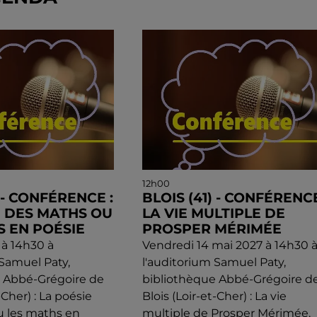
12h00
) - CONFÉRENCE :
BLOIS (41) - CONFÉRENCE
E DES MATHS OU
LA VIE MULTIPLE DE
S EN POÉSIE
PROSPER MÉRIMÉE
 à 14h30 à
Vendredi 14 mai 2027 à 14h30 
 Samuel Paty,
l'auditorium Samuel Paty,
e Abbé-Grégoire de
bibliothèque Abbé-Grégoire d
-Cher) : La poésie
Blois (Loir-et-Cher) : La vie
u les maths en
multiple de Prosper Mérimée.