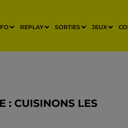
NFO
REPLAY
SORTIES
JEUX
CO
 : CUISINONS LES