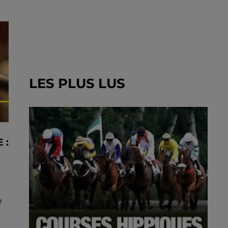
LES PLUS LUS
 :
à
e