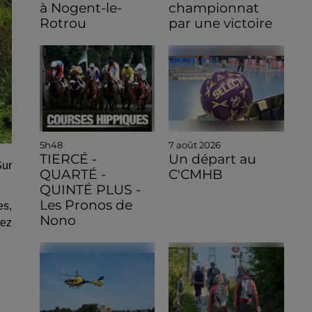
à Nogent-le-
championnat
Rotrou
par une victoire
5h48
7 août 2026
TIERCÉ -
Un départ au
Sur
QUARTÉ -
C'CMHB
QUINTÉ PLUS -
Les Pronos de
es,
Nono
rez