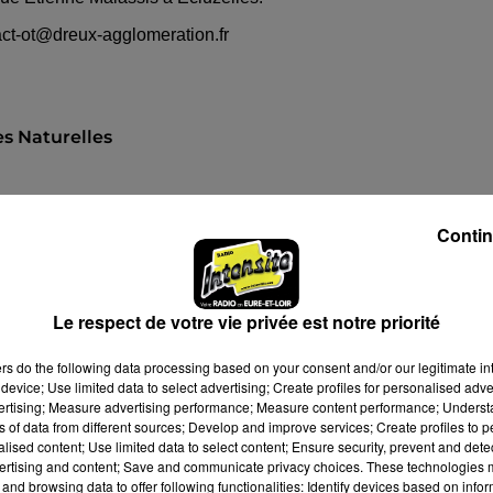
act-ot@dreux-agglomeration.fr
s Naturelles
Contin
Le respect de votre vie privée est notre priorité
 14h30
ers
do the following data processing based on your consent and/or our legitimate int
 17h00
device; Use limited data to select advertising; Create profiles for personalised adver
vertising; Measure advertising performance; Measure content performance; Unders
ns of data from different sources; Develop and improve services; Create profiles to 
alised content; Use limited data to select content; Ensure security, prevent and detect
ertising and content; Save and communicate privacy choices. These technologies
and browsing data to offer following functionalities: Identify devices based on infor