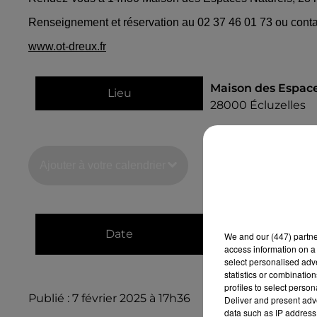
Renseignement et réservation au 02 37 46 01 73 ou cont
www.ot-dreux.fr
Maison des Espace
Lieu
28000
Écluzelles
Ajouter à votre calendrier
du
27 avril 2025 à
Date
We and
our (447) partn
au
27 avril 2025 à
access information on a 
select personalised ad
statistics or combinatio
profiles to select person
Publié : 7 février 2025 à 17h36
Deliver and present adv
data such as IP address 