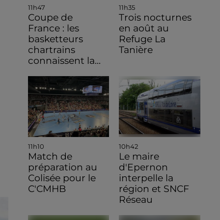
11h47
11h35
Coupe de
Trois nocturnes
France : les
en août au
basketteurs
Refuge La
chartrains
Tanière
connaissent la...
11h10
10h42
Match de
Le maire
préparation au
d'Epernon
Colisée pour le
interpelle la
C'CMHB
région et SNCF
Réseau