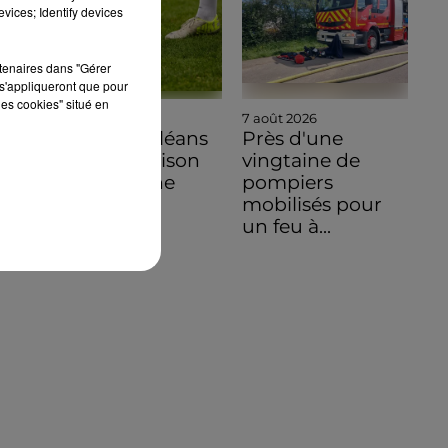
vices; Identify devices
rtenaires dans "Gérer
s'appliqueront que pour
les cookies" situé en
7 août 2026
7 août 2026
Ligue 3, Orléans
Près d'une
ouvre sa saison
vingtaine de
en Bretagne
pompiers
mobilisés pour
un feu à...