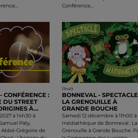
rence...
Conférence...
11h49
) - CONFÉRENCE :
BONNEVAL - SPECTACLE 
E DU STREET
LA GRENOUILLE À
ORIGINES À...
GRANDE BOUCHE
l 2027 à 14h30 à
Samedi 12 décembre à 11h00 à 
 Samuel Paty,
médiathèque de Bonneval : La
e Abbé-Grégoire de
Grenouille à Grande Bouche. P
-Cher) : L’histoire du
la Compagnie des Lucioles.