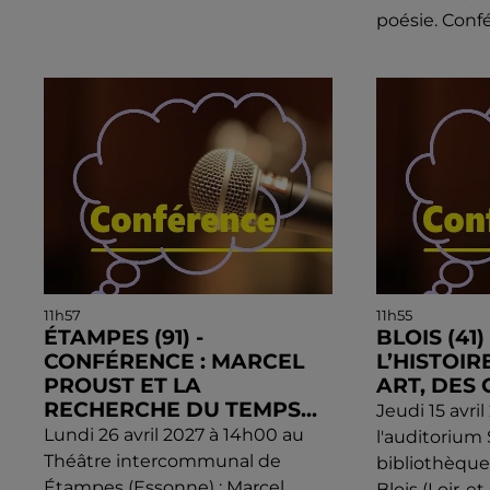
poésie. Confé
11h57
11h55
ÉTAMPES (91) -
BLOIS (41
CONFÉRENCE : MARCEL
L’HISTOIR
PROUST ET LA
ART, DES 
RECHERCHE DU TEMPS...
Jeudi 15 avri
Lundi 26 avril 2027 à 14h00 au
l'auditorium
Théâtre intercommunal de
bibliothèqu
Étampes (Essonne) : Marcel
Blois (Loir-et