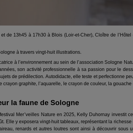
t de 13h45 à 17h30 à Blois (Loir-et-Cher), Cloître de l’Hôtel
ogne à travers vingt-huit illustrations.
catrice à l’environnement au sein de l’association Sologne Nat
nées, son activité professionnelle à sa passion pour le dess
jets de prédilection. Autodidacte, elle teste et perfectionne pe
e crayon graphite, l’aquarelle, le crayon de couleur, la gouache
eur la faune de Sologne
stival Mer’veilles Nature en 2025, Kelly Duhornay investit ce
t. Elle y exposera vingt-huit tableaux, représentant la richesse
aireau, renards et autres loutres sont ainsi à découvrir sous 