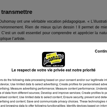
 transmettre
Duhornay ont une véritable vocation pédagogique. « L'illustrat
'environnement. Rien de mieux qu'un dessin ! Il permet de mi
C’est un outil essentiel pour comprendre et apprécier la natu
ique l’artiste.
Contin
l du Département
Le respect de votre vie privée est notre priorité
ers
do the following data processing based on your consent and/or our legitimate int
device; Use limited data to select advertising; Create profiles for personalised adver
vertising; Measure advertising performance; Measure content performance; Unders
ns of data from different sources; Develop and improve services; Create profiles to 
alised content; Use limited data to select content; Ensure security, prevent and detect
10h00
ertising and content; Save and communicate privacy choices. These technologies
and browsing data to offer following functionalities: Identify devices based on infor
7h30