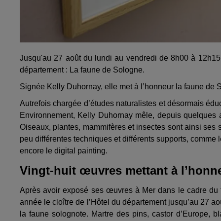
Jusqu'au 27 août du lundi au vendredi de 8h00 à 12h15 e
département : La faune de Sologne.
Signée Kelly Duhornay, elle met à l’honneur la faune de Sol
Autrefois chargée d’études naturalistes et désormais édu
Environnement, Kelly Duhornay mêle, depuis quelques an
Oiseaux, plantes, mammifères et insectes sont ainsi ses su
peu différentes techniques et différents supports, comme l
encore le digital painting.
Vingt-huit œuvres mettant à l’honn
Après avoir exposé ses œuvres à Mer dans le cadre du fe
année le cloître de l’Hôtel du département jusqu’au 27 aoû
la faune solognote. Martre des pins, castor d’Europe, bl