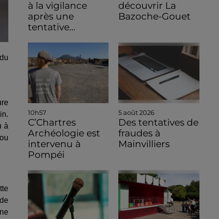
à la vigilance
découvrir La
après une
Bazoche-Gouet
tentative...
 du
ure
10h57
5 août 2026
in.
C’Chartres
Des tentatives de
u à
Archéologie est
fraudes à
 ou
intervenu à
Mainvilliers
Pompéi
tte
 de
une