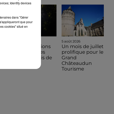
vices; Identify devices
rtenaires dans "Gérer
s'appliqueront que pour
les cookies" situé en
5 août 2026
5 août 2026
Des conditions
Un mois de juillet
hors normes
prolifique pour le
pour le mois de
Grand
juillet 2026
Châteaudun
Tourisme