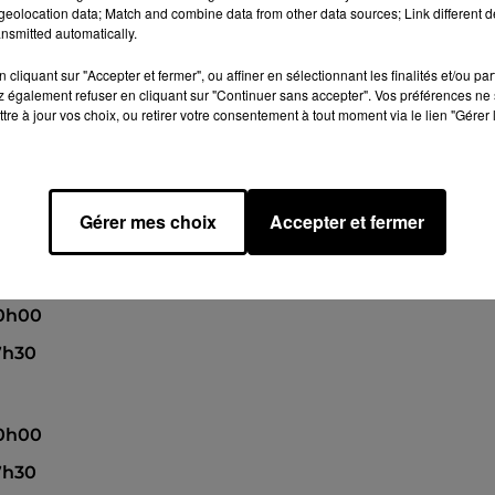
eolocation data; Match and combine data from other data sources; Link different de
nsmitted automatically.
cliquant sur "Accepter et fermer", ou affiner en sélectionnant les finalités et/ou pa
10h00
 également refuser en cliquant sur "Continuer sans accepter". Vos préférences ne 
17h30
tre à jour vos choix, ou retirer votre consentement à tout moment via le lien "Gérer 
10h00
Gérer mes choix
Accepter et fermer
7h30
10h00
7h30
10h00
7h30