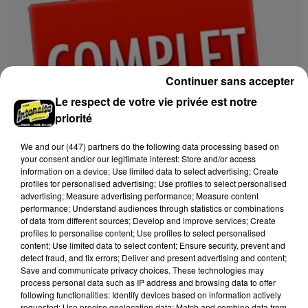
Continuer sans accepter
Le respect de votre vie privée est notre
priorité
We and
our (447) partners
do the following data processing based on
your consent and/or our legitimate interest: Store and/or access
9 août 2026
information on a device; Use limited data to select advertising; Create
CHÂTEAUDUN - APÉRO DRONE [COMPLET]
profiles for personalised advertising; Use profiles to select personalised
advertising; Measure advertising performance; Measure content
Samedi 15 août à 18h00 et 19h00 à l’Île de Chemars à
performance; Understand audiences through statistics or combinations
Châteaudun : Apéro Drone. Sur réservation.
of data from different sources; Develop and improve services; Create
[COMPLET]
profiles to personalise content; Use profiles to select personalised
content; Use limited data to select content; Ensure security, prevent and
detect fraud, and fix errors; Deliver and present advertising and content;
Save and communicate privacy choices. These technologies may
process personal data such as IP address and browsing data to offer
following functionalities: Identify devices based on information actively
requested; Use precise geolocation data; Match and combine data from