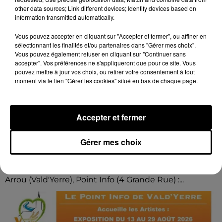
other data sources; Link different devices; Identify devices based on
information transmitted automatically.
Vous pouvez accepter en cliquant sur "Accepter et fermer", ou affiner en
sélectionnant les finalités et/ou partenaires dans "Gérer mes choix".
Vous pouvez également refuser en cliquant sur "Continuer sans
accepter". Vos préférences ne s'appliqueront que pour ce site. Vous
pouvez mettre à jour vos choix, ou retirer votre consentement à tout
moment via le lien "Gérer les cookies" situé en bas de chaque page.
Accepter et fermer
9 août 2026
ARROU - EXPOSITION : CATHERINE
Gérer mes choix
PRUVOST ET JEAN-PAUL AMETTE
Du 13 au 29 août, jeudi et vendredi de 10h00 à 12h00 ,
samedi de 10h00 à 12h00 et de 16h00 à 18h00 à
Arrou (Vald'Yerre), Point Info (4 Grande Rue) :...