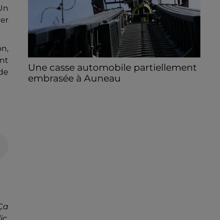
Un
ver
on,
ent
Une casse automobile partiellement
 de
embrasée à Auneau
« chômage technique pour neuf personnes
» après le sinistre, qui a également fait un
blessé.
Ça
ic,