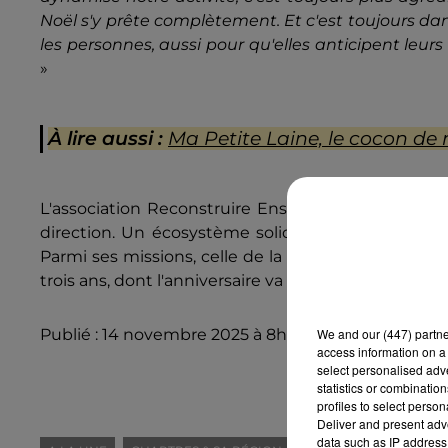
Noël s'y prête complètement. Et c'est toujours dans 
les personnes, aussi pour qu'elles anticipent leurs
»
À lire aussi :
Ma Petite Laine, le cocon de
L'association Reconstruire Ensemble fonctionne av
direction. Un écosystème solidaire et d'insertion 
Parmi ses missions, celle de la promotion du réempl
trois ans, dont l'anniversaire va être marqué fin n
We and
our (447) partn
Publié : 14 novembre 2025 à 8h00 par Jade Bihan
access information on a 
select personalised ad
statistics or combinatio
profiles to select person
Deliver and present adv
data such as IP address 