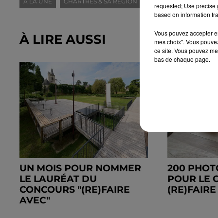
A LA UNE
CHARTRES & SA RÉGION
EURE-ET-LOIR (28)
requested; Use precise g
based on information tra
Vous pouvez accepter en 
À LIRE AUSSI
mes choix". Vous pouvez
ce site. Vous pouvez met
bas de chaque page.
UN MOIS POUR NOMMER
200 PHOT
LE LAURÉAT DU
POUR LE 
CONCOURS "(RE)FAIRE
(RE)FAIRE
AVEC"