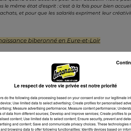
le même état d'esprit : c'est à la fois pour bien accueil
 achats, et pour que les salariés expriment leur créativi
 naissance biberonné en Eure-et-Loir
ec près de 130 salariés, un conseil d'administration, 
Contin
ancré à Mainvilliers qui s'ancre dans le paysage chartra
oi avec la boutique de la Recyclerie Solidaire créée il 
ovembre.
Le respect de votre vie privée est notre priorité
ers
do the following data processing based on your consent and/or our legitimate int
device; Use limited data to select advertising; Create profiles for personalised adver
vertising; Measure advertising performance; Measure content performance; Unders
ns of data from different sources; Develop and improve services; Create profiles to 
alised content; Use limited data to select content; Ensure security, prevent and detect
ertising and content; Save and communicate privacy choices. These technologies
and browsing data to offer following functionalities: Identify devices based on infor