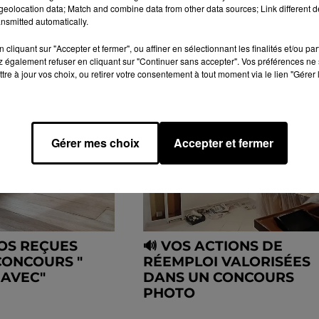
INFO LOCALE
INFO LOCALE - REPORTAGES
eolocation data; Match and combine data from other data sources; Link different de
nsmitted automatically.
cliquant sur "Accepter et fermer", ou affiner en sélectionnant les finalités et/ou pa
 également refuser en cliquant sur "Continuer sans accepter". Vos préférences ne 
tre à jour vos choix, ou retirer votre consentement à tout moment via le lien "Gérer 
Gérer mes choix
Accepter et fermer
OS REÇUES
🔊 VOS ACTIONS DE
CONCOURS "
RÉEMPLOI VALORISÉES
 AVEC"
DANS UN CONCOURS
PHOTO