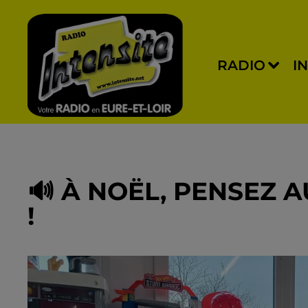
RADIO
I
🔊 À NOËL, PENSEZ 
!