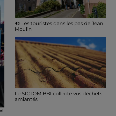
🔊 Les touristes dans les pas de Jean
Moulin
Le « tourisme de mémoire » s'invite dans
les sorties estivales de Chartres Tourisme.
Le SICTOM BBI collecte vos déchets
amiantés
La collecte se fait sous conditions et pour
ée
un nombre limité de personnes, sur