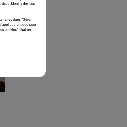
édition de Stars'Terre, organisée du 18 au 20
vices; Identify devices
septembre 2026 au Château de Courtalain,
Philippe Palmieri, président...
rtenaires dans "Gérer
s'appliqueront que pour
les cookies" situé en