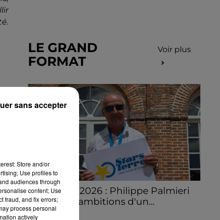
lir
té.
LE GRAND
Voir plus
FORMAT
une
uer sans accepter
in.
y a
erest: Store and/or
tising; Use profiles to
tand audiences through
Stars'Terre 2026 : Philippe Palmieri
personalise content; Use
 fraud, and fix errors;
dévoile les ambitions d'un...
 may process personal
À quelques semaines de la première
mation actively