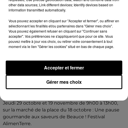
other data sources; Link different devices; Identify devices based on
information transmitted automatically.
Vous pouvez accepter en cliquant sur "Accepter et fermer", ou affiner en
sélectionnant les finalités et/ou partenaires dans "Gérer mes choix".
Vous pouvez également refuser en cliquant sur "Continuer sans
accepter". Vos préférences ne s'appliqueront que pour ce site. Vous
pouvez mettre à jour vos choix, ou retirer votre consentement à tout
moment via le lien "Gérer les cookies" situé en bas de chaque page.
Accepter et fermer
Gérer mes choix
5 août 2026
CHÂTEAUDUN - FESTIVAL ALIMENTERRE :
UNE PAUSE GOURMANDE AUX SAVEURS...
Jeudi 29 octobre et 19 novembre de 9h00 à 13h00,
sur la marché de la place du 18 octobre : Une pause
gourmande aux saveurs de Beauce ! Festival
AlimenTerre.