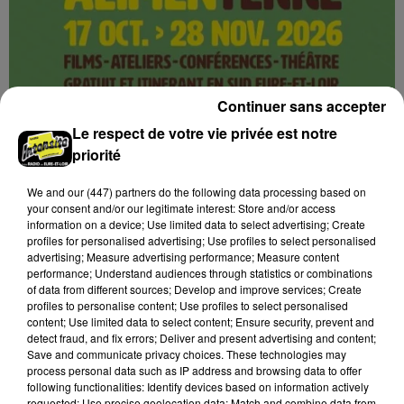
Continuer sans accepter
Le respect de votre vie privée est notre
priorité
We and
our (447) partners
do the following data processing based on
your consent and/or our legitimate interest: Store and/or access
5 août 2026
information on a device; Use limited data to select advertising; Create
CHÂTEAUDUN - FESTIVAL ALIMENTERRE :
profiles for personalised advertising; Use profiles to select personalised
UNE PAUSE GOURMANDE AUX SAVEURS...
advertising; Measure advertising performance; Measure content
performance; Understand audiences through statistics or combinations
Jeudi 29 octobre et 19 novembre de 9h00 à 13h00,
of data from different sources; Develop and improve services; Create
sur la marché de la place du 18 octobre : Une pause
profiles to personalise content; Use profiles to select personalised
gourmande aux saveurs de Beauce ! Festival
content; Use limited data to select content; Ensure security, prevent and
detect fraud, and fix errors; Deliver and present advertising and content;
AlimenTerre.
Save and communicate privacy choices. These technologies may
process personal data such as IP address and browsing data to offer
following functionalities: Identify devices based on information actively
requested; Use precise geolocation data; Match and combine data from