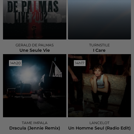
GERALD DE PALMAS
TURNSTILE
Une Seule Vie
I Care
14h20
14h20
14h17
14h17
TAME IMPALA
LANCELOT
Dracula (jennie Remix)
Un Homme Seul (radio Edit)