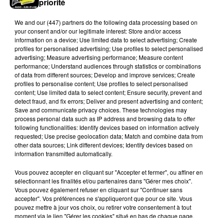
priorité
We and
our (447) partners
do the following data processing based on
your consent and/or our legitimate interest: Store and/or access
information on a device; Use limited data to select advertising; Create
profiles for personalised advertising; Use profiles to select personalised
advertising; Measure advertising performance; Measure content
performance; Understand audiences through statistics or combinations
of data from different sources; Develop and improve services; Create
Loir-et-Cher : un pyromane interpellé grâce
profiles to personalise content; Use profiles to select personalised
au sang-froid des...
content; Use limited data to select content; Ensure security, prevent and
detect fraud, and fix errors; Deliver and present advertising and content;
Samedi 25 juillet, plus d'une dizaine de feux de
Save and communicate privacy choices. These technologies may
champs et de sous-bois ont été déclenchés dans le
process personal data such as IP address and browsing data to offer
secteur de Fontaine-les-Côteaux, Montoire et Lunay.
following functionalities: Identify devices based on information actively
requested; Use precise geolocation data; Match and combine data from
Grâce...
A LA UNE
Voir plus
other data sources; Link different devices; Identify devices based on
information transmitted automatically.
Vous pouvez accepter en cliquant sur "Accepter et fermer", ou affiner en
sélectionnant les finalités et/ou partenaires dans "Gérer mes choix".
Vous pouvez également refuser en cliquant sur "Continuer sans
accepter". Vos préférences ne s'appliqueront que pour ce site. Vous
pouvez mettre à jour vos choix, ou retirer votre consentement à tout
moment via le lien "Gérer les cookies" situé en bas de chaque page.