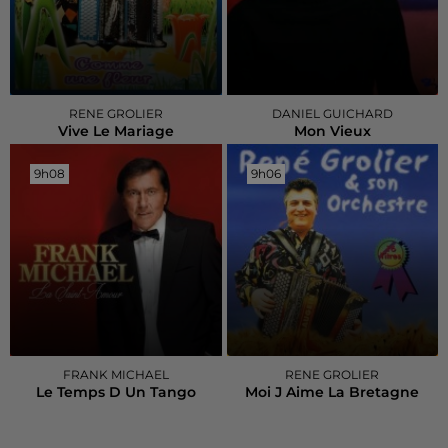
RENE GROLIER
DANIEL GUICHARD
Vive Le Mariage
Mon Vieux
9h08
9h08
9h06
9h06
FRANK MICHAEL
RENE GROLIER
Le Temps D Un Tango
Moi J Aime La Bretagne