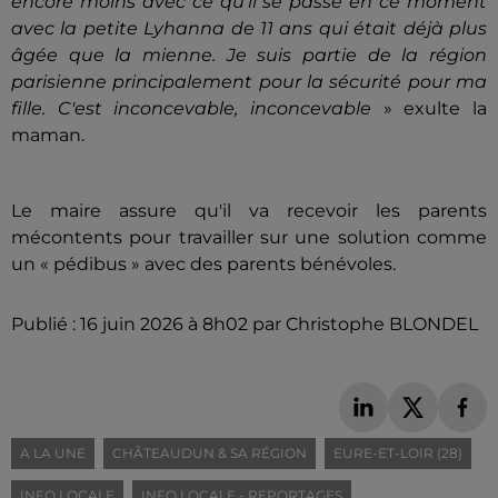
encore moins avec ce qu'il se passe en ce moment
avec la petite Lyhanna de 11 ans qui était déjà plus
âgée que la mienne. Je suis partie de la région
parisienne principalement pour la sécurité pour ma
fille. C'est inconcevable, inconcevable
» exulte la
maman.
Le maire assure qu'il va recevoir les parents
mécontents pour travailler sur une solution comme
un « pédibus » avec des parents bénévoles.
Publié : 16 juin 2026 à 8h02 par Christophe BLONDEL
A LA UNE
CHÂTEAUDUN & SA RÉGION
EURE-ET-LOIR (28)
INFO LOCALE
INFO LOCALE - REPORTAGES