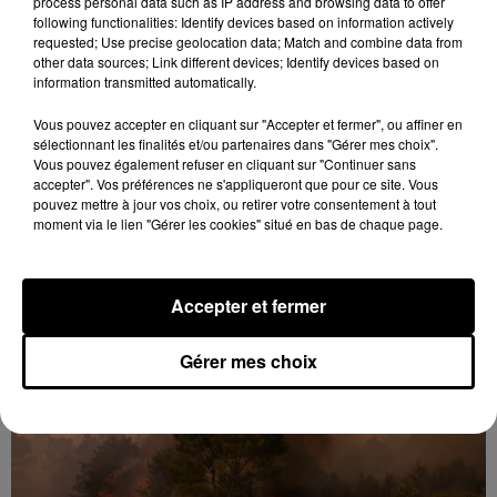
process personal data such as IP address and browsing data to offer
following functionalities: Identify devices based on information actively
requested; Use precise geolocation data; Match and combine data from
other data sources; Link different devices; Identify devices based on
information transmitted automatically.
Vous pouvez accepter en cliquant sur "Accepter et fermer", ou affiner en
sélectionnant les finalités et/ou partenaires dans "Gérer mes choix".
Vous pouvez également refuser en cliquant sur "Continuer sans
accepter". Vos préférences ne s'appliqueront que pour ce site. Vous
pouvez mettre à jour vos choix, ou retirer votre consentement à tout
moment via le lien "Gérer les cookies" situé en bas de chaque page.
Accepter et fermer
Gommerville : la municipalité rappelle à
l'ordre face à la hausse...
Gérer mes choix
Incrustation de déchets, déjections sur les sites
symboliques et temps communal gaspillé : face à la
hausse des incivilités, la mairie de Gommerville
hausse...