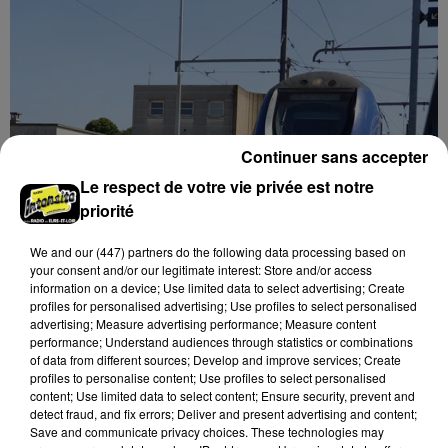
Continuer sans accepter
Le respect de votre vie privée est notre
priorité
We and
our (447) partners
do the following data processing based on
your consent and/or our legitimate interest: Store and/or access
information on a device; Use limited data to select advertising; Create
profiles for personalised advertising; Use profiles to select personalised
advertising; Measure advertising performance; Measure content
« DÉFAILLANCE DE MATÉRIEL » ENTRE
performance; Understand audiences through statistics or combinations
MONTPARNASSE ET CHARTRES
of data from different sources; Develop and improve services; Create
profiles to personalise content; Use profiles to select personalised
content; Use limited data to select content; Ensure security, prevent and
detect fraud, and fix errors; Deliver and present advertising and content;
DERNIERES INFOS
Voir plus
Save and communicate privacy choices. These technologies may