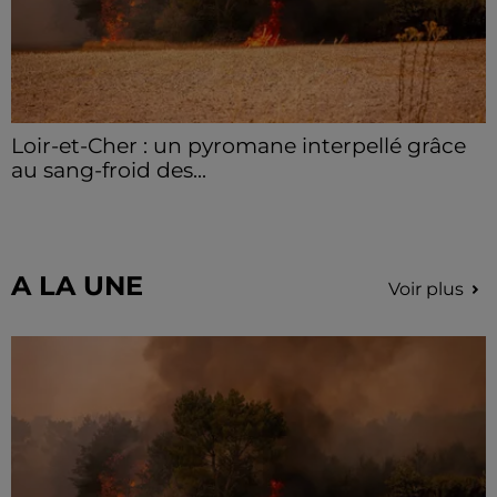
Loir-et-Cher : un pyromane interpellé grâce
au sang-froid des...
Samedi 25 juillet, plus d'une dizaine de feux de
champs et de sous-bois ont été déclenchés dans le
secteur de Fontaine-les-Côteaux, Montoire et Lunay.
Grâce...
A LA UNE
Voir plus