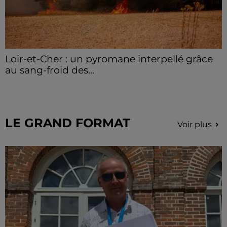
Loir-et-Cher : un pyromane interpellé grâce
au sang-froid des...
Samedi 25 juillet, plus d'une dizaine de feux de
champs et de sous-bois ont été déclenchés dans le
secteur de Fontaine-les-Côteaux, Montoire et Lunay.
Grâce...
LE GRAND FORMAT
Voir plus