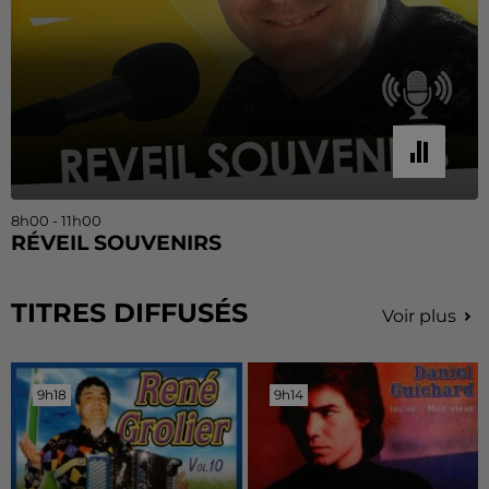
8h00 - 11h00
RÉVEIL SOUVENIRS
TITRES DIFFUSÉS
Voir plus
9h18
9h18
9h14
9h14