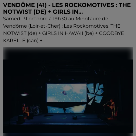
VENDÔME (41) - LES ROCKOMOTIVES : THE
NOTWIST (DE) + GIRLS IN...
Samedi 31 octobre à 19h30 au Minotaure de
Vendôme (Loir-et-Cher) : Les Rockomotives. THE
NOTWIST (de) + GIRLS IN HAWAII (be) + GOODBYE
KARELLE (can) +...