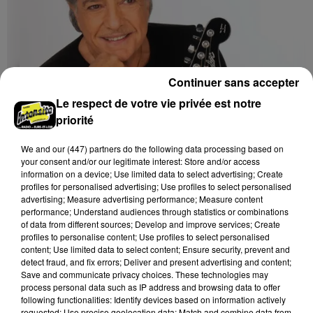
Continuer sans accepter
Le respect de votre vie privée est notre
priorité
We and
our (447) partners
do the following data processing based on
your consent and/or our legitimate interest: Store and/or access
Le 29 novembre 2026 de 17h00 à 19h00
information on a device; Use limited data to select advertising; Create
VENDÔME (41) - CONCERT : FRÉDÉRIC
profiles for personalised advertising; Use profiles to select personalised
FRANÇOIS
advertising; Measure advertising performance; Measure content
performance; Understand audiences through statistics or combinations
Dimanche 29 novembre à 17h00 au Minotaure de
of data from different sources; Develop and improve services; Create
Vendôme (Loir-et-Cher) : Frédéric François.
profiles to personalise content; Use profiles to select personalised
content; Use limited data to select content; Ensure security, prevent and
detect fraud, and fix errors; Deliver and present advertising and content;
Save and communicate privacy choices. These technologies may
process personal data such as IP address and browsing data to offer
following functionalities: Identify devices based on information actively
requested; Use precise geolocation data; Match and combine data from