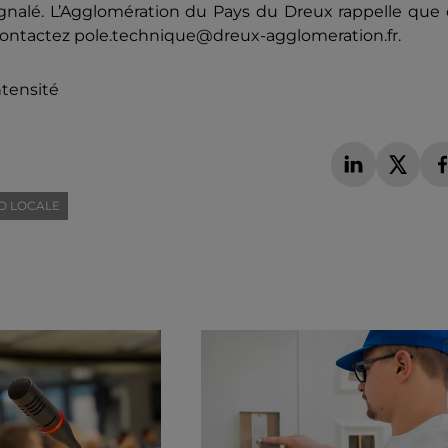
gnalé. L’Agglomération du Pays du Dreux rappelle que 
c, contactez pole.technique@dreux-agglomeration.fr.
ntensité
O LOCALE