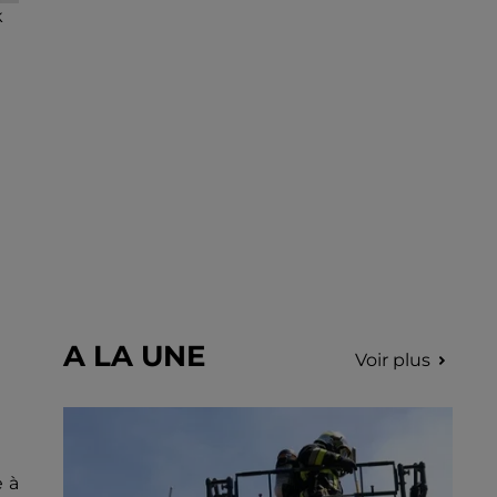
blessé.
k
A LA UNE
Voir plus
e à