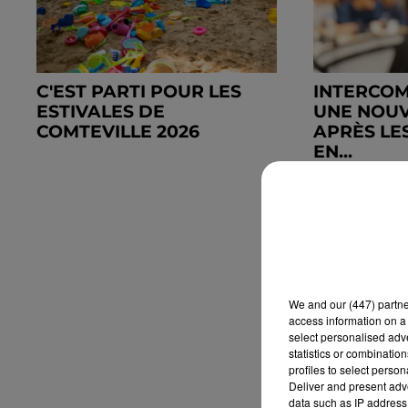
C'EST PARTI POUR LES
INTERCOM
ESTIVALES DE
UNE NOUV
COMTEVILLE 2026
APRÈS LE
EN...
We and
our (447) partn
access information on a 
select personalised ad
statistics or combinatio
profiles to select person
Deliver and present adv
data such as IP address 