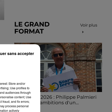
LE GRAND
Voir plus
FORMAT
uer sans accepter
erest: Store and/or
tising; Use profiles to
tand audiences through
Stars'Terre 2026 : Philippe Palmieri
personalise content; Use
 fraud, and fix errors;
dévoile les ambitions d'un...
 may process personal
À quelques semaines de la première
mation actively