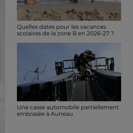
Quelles dates pour les vacances
scolaires de la zone B en 2026-27 ?
Il faudra attendre le samedi 20 février pour
le début des vacances d’hiver.
Une casse automobile partiellement
embrasée à Auneau
« chômage technique pour neuf personnes
» après le sinistre, qui a également fait un