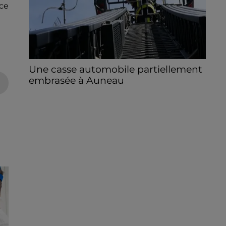
ce
Une casse automobile partiellement
embrasée à Auneau
« chômage technique pour neuf personnes
» après le sinistre, qui a également fait un
blessé.