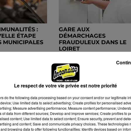
MUNALITÉS :
GARE AUX
ELLE ÉTAPE
DÉMARCHAGES
S MUNICIPALES
FRAUDULEUX DANS LE
LOIRET
Contin
Le respect de votre vie privée est notre priorité
ers
do the following data processing based on your consent and/or our legitimate int
device; Use limited data to select advertising; Create profiles for personalised adver
vertising; Measure advertising performance; Measure content performance; Unders
ns of data from different sources; Develop and improve services; Create profiles to 
alised content; Use limited data to select content; Ensure security, prevent and detect
ertising and content; Save and communicate privacy choices. These technologies
and browsing data to offer following functionalities: Identify devices based on infor