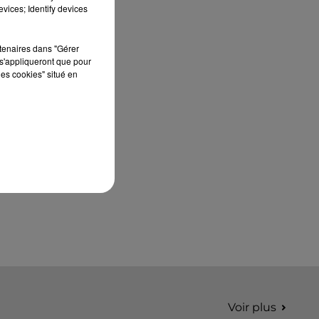
édition de Stars'Terre, organisée du 18 au 20
vices; Identify devices
septembre 2026 au Château de Courtalain,
Philippe Palmieri, président...
rtenaires dans "Gérer
s'appliqueront que pour
les cookies" situé en
Voir plus