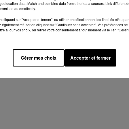
ES DE CLASSES
UNE MOBILISATION EN
eolocation data; Match and combine data from other data sources; Link different de
T-LOIR :
FAVEUR DE L'HÔPITAL
nsmitted automatically.
NTS ET
PUBLIC À CHARTRES
...
cliquant sur "Accepter et fermer", ou affiner en sélectionnant les finalités et/ou pa
 également refuser en cliquant sur "Continuer sans accepter". Vos préférences ne 
tre à jour vos choix, ou retirer votre consentement à tout moment via le lien "Gérer 
Gérer mes choix
Accepter et fermer