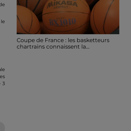
de
 le
Coupe de France : les basketteurs
chartrains connaissent la...
Le C'CMBM affrontera un autre club de la
région Centre à l'occasion des 32es de finale
de la Coupe de France.
le
es
e 3