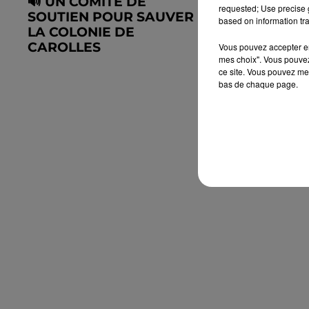
🔊 UN COMITÉ DE
FERMETUR
requested; Use precise g
SOUTIEN POUR SAUVER
EN EURE-E
based on information tra
LA COLONIE DE
ENSEIGNA
CAROLLES
SYNDICATS
Vous pouvez accepter en 
mes choix". Vous pouvez
ce site. Vous pouvez met
bas de chaque page.