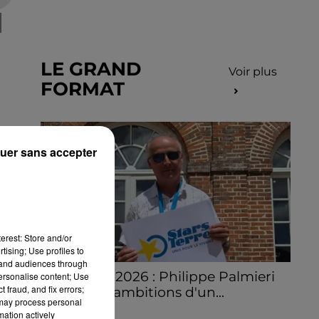
LE GRAND
Voir plus
FORMAT
uer sans accepter
erest: Store and/or
tising; Use profiles to
tand audiences through
Stars'Terre 2026 : Philippe Palmieri
personalise content; Use
 fraud, and fix errors;
dévoile les ambitions d'un...
 may process personal
À quelques semaines de la première
mation actively