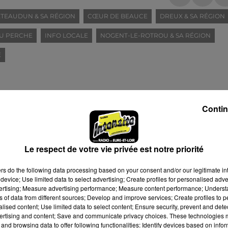
TEAUDUN & SA RÉGION
CŒUR DE BEAUCE
DREUX & SA RÉGION
U PERCHE
INFO LOCALE
NOGENT-LE-ROTROU & SA RÉGION
E
Contin
Le respect de votre vie privée est notre priorité
ers
do the following data processing based on your consent and/or our legitimate int
device; Use limited data to select advertising; Create profiles for personalised adver
vertising; Measure advertising performance; Measure content performance; Unders
ns of data from different sources; Develop and improve services; Create profiles to 
alised content; Use limited data to select content; Ensure security, prevent and detect
ertising and content; Save and communicate privacy choices. These technologies
and browsing data to offer following functionalities: Identify devices based on infor