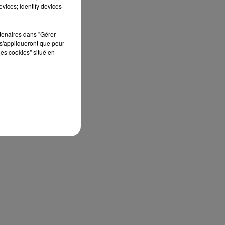
édition de Stars'Terre, organisée du 18 au 20
vices; Identify devices
septembre 2026 au Château de Courtalain,
Philippe Palmieri, président...
rtenaires dans "Gérer
s'appliqueront que pour
les cookies" situé en