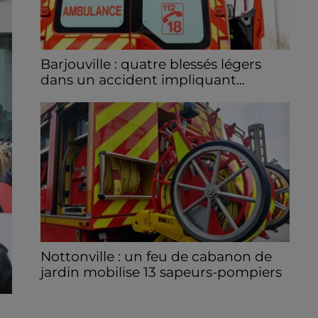
Barjouville : quatre blessés légers
dans un accident impliquant...
La circulation a été fortement perturbée ce
samedi après-midi sur la D910 à hauteur de
Barjouville à la suite d'une collision entre
trois véhicules. Quatre...
Nottonville : un feu de cabanon de
jardin mobilise 13 sapeurs-pompiers
Un incendie s'est déclaré en début d'après-
midi 8 août dans le jardin d'une habitation à