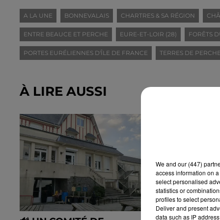
A LA UNE
BONNEVALAIS
CHARTRES & SA RÉGION
CHÂ
ENTRE BEAUCE ET PERCHE
EURE-ET-LOIR (28)
FORÊTS D
PORTES EURÉLIENNES D'ÎLE DE FRANCE
TERRES DE PERCH
À LIRE AUSSI
We and
our (447) partn
access information on a 
select personalised ad
statistics or combinatio
profiles to select person
Deliver and present adv
data such as IP address 