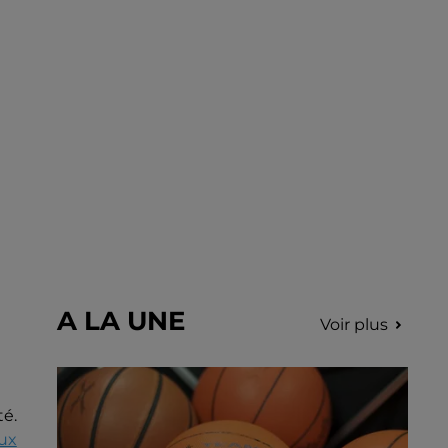
Nottonville. L'intervention rapide des
secours a permis d'éteindre...
A LA UNE
Voir plus
té.
ux