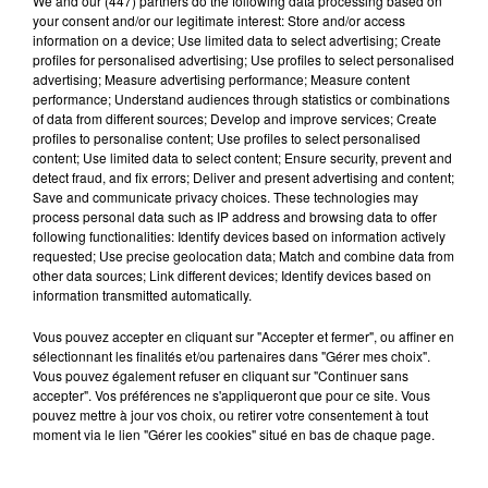
We and
our (447) partners
do the following data processing based on
your consent and/or our legitimate interest: Store and/or access
information on a device; Use limited data to select advertising; Create
profiles for personalised advertising; Use profiles to select personalised
advertising; Measure advertising performance; Measure content
Trois nocturnes en août au Refuge La
performance; Understand audiences through statistics or combinations
Tanière
of data from different sources; Develop and improve services; Create
Les visiteurs peuvent en profiter jusqu'à 22h00 les
profiles to personalise content; Use profiles to select personalised
content; Use limited data to select content; Ensure security, prevent and
samedi 8, 15 et 29 août.
detect fraud, and fix errors; Deliver and present advertising and content;
Save and communicate privacy choices. These technologies may
process personal data such as IP address and browsing data to offer
A LA UNE
Voir plus
following functionalities: Identify devices based on information actively
requested; Use precise geolocation data; Match and combine data from
other data sources; Link different devices; Identify devices based on
information transmitted automatically.
Vous pouvez accepter en cliquant sur "Accepter et fermer", ou affiner en
sélectionnant les finalités et/ou partenaires dans "Gérer mes choix".
Vous pouvez également refuser en cliquant sur "Continuer sans
accepter". Vos préférences ne s'appliqueront que pour ce site. Vous
pouvez mettre à jour vos choix, ou retirer votre consentement à tout
moment via le lien "Gérer les cookies" situé en bas de chaque page.