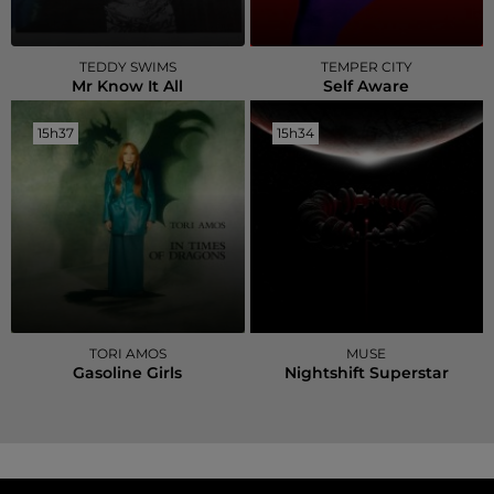
TEDDY SWIMS
TEMPER CITY
Mr Know It All
Self Aware
15h37
15h37
15h34
15h34
TORI AMOS
MUSE
Gasoline Girls
Nightshift Superstar