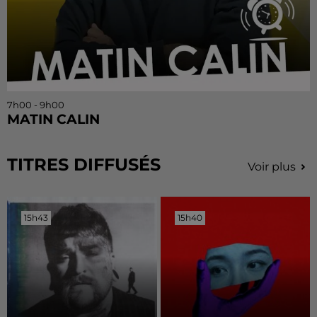
7h00 - 9h00
MATIN CALIN
TITRES DIFFUSÉS
Voir plus
15h43
15h43
15h40
15h40