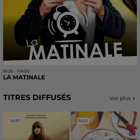
6h30 - 10h00
LA MATINALE
TITRES DIFFUSÉS
Voir plus
5h33
5h33
5h30
5h30