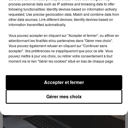
process personal data such as IP address and browsing data to offer
following functionalities: Identify devices based on information actively
requested; Use precise geolocation data; Match and combine data from
other data sources; Link different devices; Identify devices based on
information transmitted automatically.
Vous pouvez accepter en cliquant sur "Accepter et fermer", ou affiner en
sélectionnant les finalités et/ou partenaires dans "Gérer mes choix".
Vous pouvez également refuser en cliquant sur "Continuer sans
Intégrez le plus grand chœur d'Europe pour
accepter". Vos préférences ne s'appliqueront que pour ce site. Vous
pouvez mettre à jour vos choix, ou retirer votre consentement à tout
un concert exceptionnel...
moment via le lien "Gérer les cookies" situé en bas de chaque page.
Vous pouvez donner de la voix en devenant choriste
pour un concert à venir au Colisée.
Accepter et fermer
A LA UNE
Voir plus
Gérer mes choix