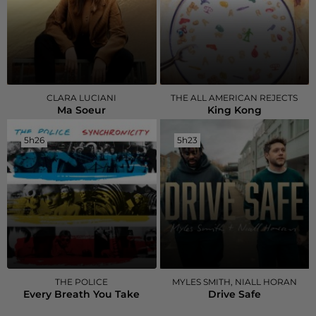
CLARA LUCIANI
THE ALL AMERICAN REJECTS
Ma Soeur
King Kong
5h26
5h26
5h23
5h23
THE POLICE
MYLES SMITH, NIALL HORAN
Every Breath You Take
Drive Safe