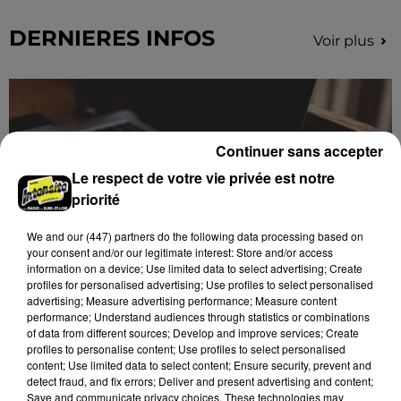
DERNIERES INFOS
Voir plus
Continuer sans accepter
Le respect de votre vie privée est notre
priorité
We and
our (447) partners
do the following data processing based on
your consent and/or our legitimate interest: Store and/or access
information on a device; Use limited data to select advertising; Create
profiles for personalised advertising; Use profiles to select personalised
advertising; Measure advertising performance; Measure content
Des tentatives de fraudes à Mainvilliers
performance; Understand audiences through statistics or combinations
Des personnes malveillantes tentent de voler vos
of data from different sources; Develop and improve services; Create
profiles to personalise content; Use profiles to select personalised
informations personnelles.
content; Use limited data to select content; Ensure security, prevent and
detect fraud, and fix errors; Deliver and present advertising and content;
Save and communicate privacy choices. These technologies may