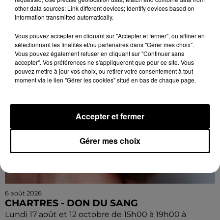
et-Cher), ancien terrain de camping : Vide-greniers de
other data sources; Link different devices; Identify devices based on
la Bernache.
information transmitted automatically.
Vous pouvez accepter en cliquant sur "Accepter et fermer", ou affiner en
sélectionnant les finalités et/ou partenaires dans "Gérer mes choix".
Vous pouvez également refuser en cliquant sur "Continuer sans
accepter". Vos préférences ne s'appliqueront que pour ce site. Vous
pouvez mettre à jour vos choix, ou retirer votre consentement à tout
moment via le lien "Gérer les cookies" situé en bas de chaque page.
Accepter et fermer
Gérer mes choix
6 août 2026
CHARTRES - DON DU SANG
Lundi 17 août et 12 octobre de 15h00 à 19h00 à