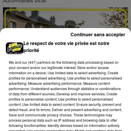
Automobiles 1/43e.
Continuer sans accepter
Le respect de votre vie privée est notre
priorité
We and
our (447) partners
do the following data processing based on
your consent and/or our legitimate interest: Store and/or access
information on a device; Use limited data to select advertising; Create
profiles for personalised advertising; Use profiles to select personalised
advertising; Measure advertising performance; Measure content
performance; Understand audiences through statistics or combinations
of data from different sources; Develop and improve services; Create
profiles to personalise content; Use profiles to select personalised
content; Use limited data to select content; Ensure security, prevent and
6 août 2026
detect fraud, and fix errors; Deliver and present advertising and content;
LES ROCHES-L'ÉVÊQUE (41) - VIDE-
Save and communicate privacy choices. These technologies may
GRENIERS DE LA BERNACHE
process personal data such as IP address and browsing data to offer
following functionalities: Identify devices based on information actively
Dimanche 27 septembre, Les Roches-l'Évêque (Loir-
requested; Use precise geolocation data; Match and combine data from