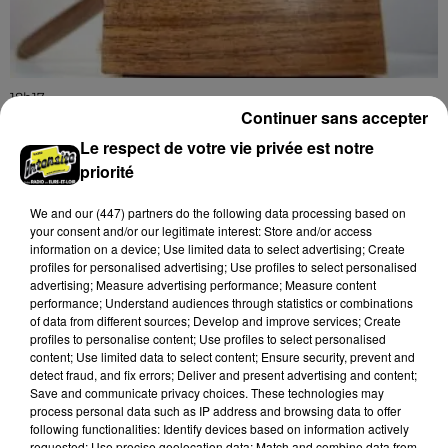
18h17
Continuer sans accepter
LE COUDRAY - VENTE AUX ENCHÈRES :
TSF, TÉLÉPHONES
Le respect de votre vie privée est notre
Mardi 15 décembre à 10h00 à l'espace des ventes du
priorité
Coudray : vente aux enchères. TSF. Téléphones.
We and
our (447) partners
do the following data processing based on
your consent and/or our legitimate interest: Store and/or access
information on a device; Use limited data to select advertising; Create
profiles for personalised advertising; Use profiles to select personalised
advertising; Measure advertising performance; Measure content
performance; Understand audiences through statistics or combinations
of data from different sources; Develop and improve services; Create
profiles to personalise content; Use profiles to select personalised
content; Use limited data to select content; Ensure security, prevent and
detect fraud, and fix errors; Deliver and present advertising and content;
Save and communicate privacy choices. These technologies may
process personal data such as IP address and browsing data to offer
following functionalities: Identify devices based on information actively
requested; Use precise geolocation data; Match and combine data from