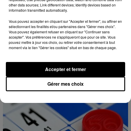
other data sources; Link different devices; Identify devices based on
information transmitted automatically.
Vous pouvez accepter en cliquant sur "Accepter et fermer", ou affiner en
sélectionnant les finalités et/ou partenaires dans "Gérer mes choix".
18h15
Vous pouvez également refuser en cliquant sur "Continuer sans
CHARTRES - VENTE AUX ENCHÈRES :
accepter". Vos préférences ne s'appliqueront que pour ce site. Vous
AUTOMATES, MUSIQUE MÉCANIQUE,...
pouvez mettre à jour vos choix, ou retirer votre consentement à tout
moment via le lien "Gérer les cookies" situé en bas de chaque page.
Dimanche 6 décembre à 14h00 à la Galerie de
Chartres : vente aux enchères. Automates, musique
mécanique, phonographes, machines à sous, art
Accepter et fermer
forain.
Gérer mes choix