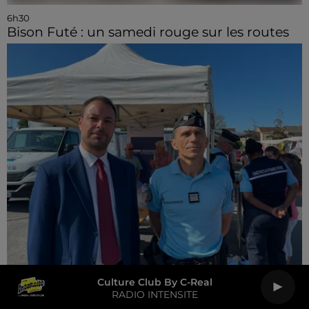
6h30
Bison Futé : un samedi rouge sur les routes
6h20
Culture Club By C-Real
« Un café avec vos gendarmes » à Nogent-le-
RADIO INTENSITE
Rotrou