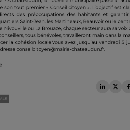
e ? À Châteaudun, la nouvelle municipalité passe à l'act
 son tout premier « Conseil citoyen ». L’objectif est clai
directs des préoccupations des habitants et garantir 
 quartiers Saint-Jean, les Martineaux, Beauvoir ou le cent
 Nivouville ou La Brouaze, chaque secteur aura sa voix
conseillers, tous bénévoles, travailleront main dans la m
cer la cohésion locale.Vous avez jusqu’au vendredi 5 j
l'adresse conseilcitoyen@mairie-chateaudun.fr.
é
CALE