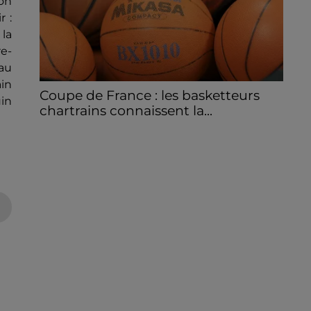
ion
r :
la
re-
 au
ain
Coupe de France : les basketteurs
uin
chartrains connaissent la...
Le C'CMBM affrontera un autre club de la
région Centre à l'occasion des 32es de finale
de la Coupe de France.