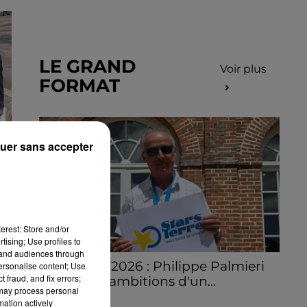
LE GRAND
Voir plus
FORMAT
uer sans accepter
erest: Store and/or
tising; Use profiles to
tand audiences through
Stars'Terre 2026 : Philippe Palmieri
personalise content; Use
 fraud, and fix errors;
dévoile les ambitions d'un...
 may process personal
À quelques semaines de la première
mation actively