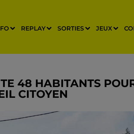
NFO
REPLAY
SORTIES
JEUX
CO
TE 48 HABITANTS POU
IL CITOYEN