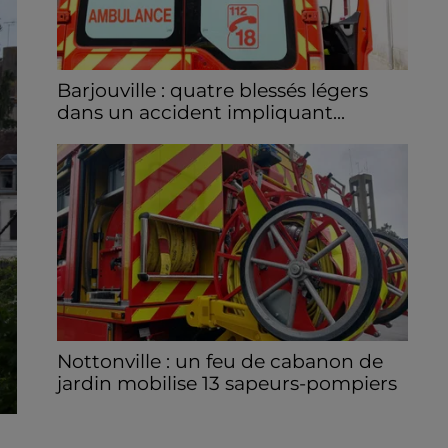
Barjouville : quatre blessés légers
dans un accident impliquant...
La circulation a été fortement perturbée ce
samedi après-midi sur la D910 à hauteur de
Barjouville à la suite d'une collision entre
trois véhicules. Quatre...
Nottonville : un feu de cabanon de
jardin mobilise 13 sapeurs-pompiers
Un incendie s'est déclaré en début d'après-
midi 8 août dans le jardin d'une habitation à