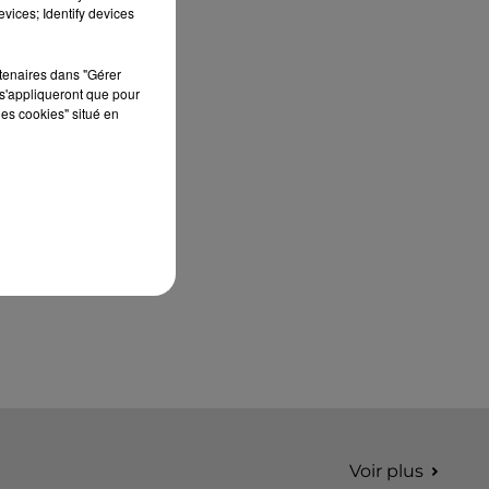
édition de Stars'Terre, organisée du 18 au 20
vices; Identify devices
septembre 2026 au Château de Courtalain,
Philippe Palmieri, président...
rtenaires dans "Gérer
s'appliqueront que pour
les cookies" situé en
Voir plus