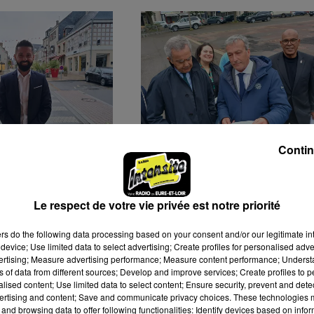
Contin
, LE
🔊 BILAN DES 100 JOURS
ENT S'OPÈRE
DU NOUVEAU MAIRE DE
S
CHÂTEAUDUN
Le respect de votre vie privée est notre priorité
ers
do the following data processing based on your consent and/or our legitimate int
device; Use limited data to select advertising; Create profiles for personalised adver
vertising; Measure advertising performance; Measure content performance; Unders
ns of data from different sources; Develop and improve services; Create profiles to 
alised content; Use limited data to select content; Ensure security, prevent and detect
ertising and content; Save and communicate privacy choices. These technologies
and browsing data to offer following functionalities: Identify devices based on infor