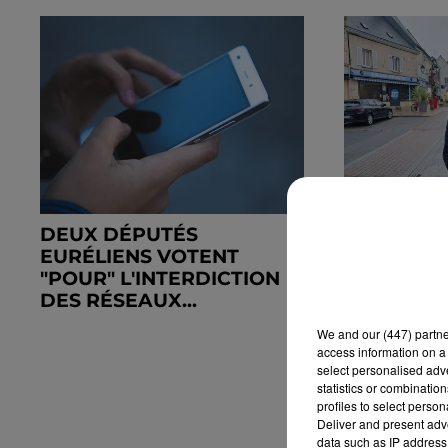
DEUX DÉPUTÉS
🔊 À BROU
EURÉLIENS VOTENT
CHANGEM
"POUR" L'INTERDICTION
PAS À PA
DES RÉSEAUX...
We and
our (447) partn
access information on a 
select personalised ad
statistics or combinatio
profiles to select person
Deliver and present adv
data such as IP address 