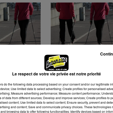
Contin
ÈRE MARCHE
TROIS PARCOURS POUR
E POUR
UNE MÊME CAUSE AVEC
ROSE A EU LIEU
OCTOBRE ROSE
Le respect de votre vie privée est notre priorité
ers
do the following data processing based on your consent and/or our legitimate int
device; Use limited data to select advertising; Create profiles for personalised adver
vertising; Measure advertising performance; Measure content performance; Unders
ns of data from different sources; Develop and improve services; Create profiles to 
alised content; Use limited data to select content; Ensure security, prevent and detect
ertising and content; Save and communicate privacy choices. These technologies
and browsing data to offer following functionalities: Identify devices based on infor