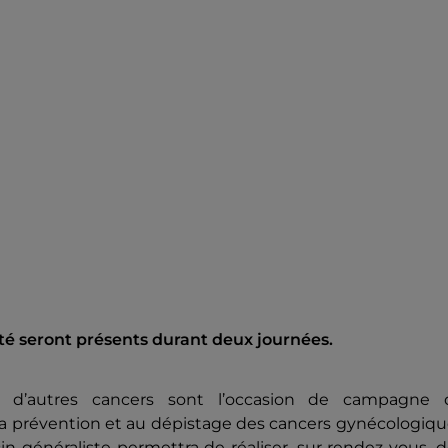
nté seront présents durant deux journées.
, d’autres cancers sont l’occasion de campagne 
la prévention et au dépistage des cancers gynécologiq
n généraliste permettra de réaliser, sur rendez-vous, 