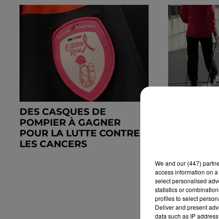
DES CASQUES DE
LA PREMI
POMPIER À GAGNER
SOLIDAIR
POUR LA LUTTE CONTRE
OCTOBRE 
LES CANCERS
EN...
We and
our (447) partn
access information on a 
select personalised ad
statistics or combinatio
profiles to select person
Deliver and present adv
data such as IP address 