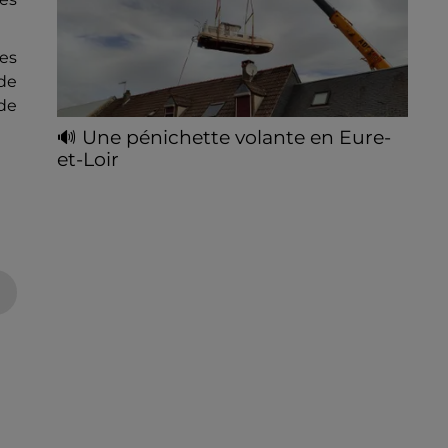
des
 de
(de
🔊 Une pénichette volante en Eure-
et-Loir
Les riverains de la Bourdinière Saint Loup
ont pu observer un drôle d'oiseau, jeudi 06
août, en milieu de matinée. Une pénichette
non pas sur l'eau mais dans...