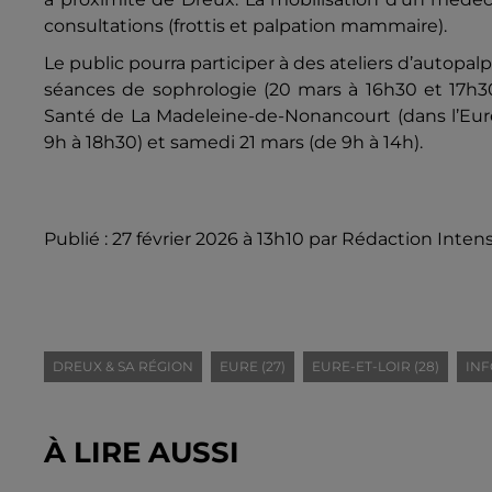
consultations (frottis et palpation mammaire).
Le public pourra participer à des ateliers d’autopal
séances de sophrologie (20 mars à 16h30 et 17h3
Santé de La Madeleine-de-Nonancourt (dans l’Eure, 
9h à 18h30) et samedi 21 mars (de 9h à 14h).
Publié : 27 février 2026 à 13h10 par Rédaction Intens
DREUX & SA RÉGION
EURE (27)
EURE-ET-LOIR (28)
INF
À LIRE AUSSI