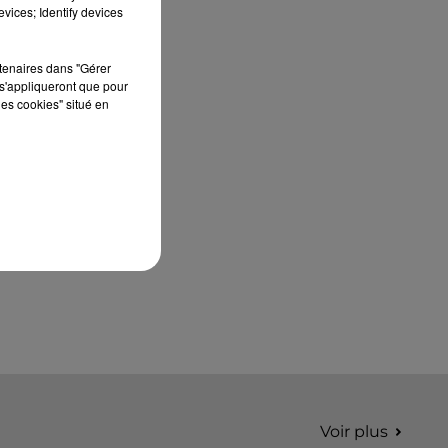
édition de Stars'Terre, organisée du 18 au 20
vices; Identify devices
septembre 2026 au Château de Courtalain,
Philippe Palmieri, président...
rtenaires dans "Gérer
s'appliqueront que pour
les cookies" situé en
Voir plus