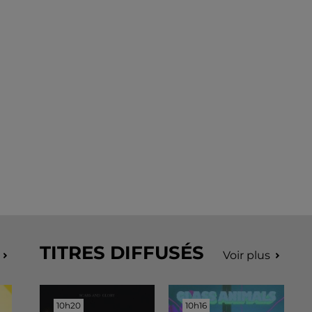
TITRES DIFFUSÉS
Voir plus
10h20
10h20
10h16
10h16