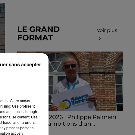
LE GRAND
Voir plus
FORMAT
uer sans accepter
erest: Store and/or
tising; Use profiles to
tand audiences through
Stars'Terre 2026 : Philippe Palmieri
personalise content; Use
 fraud, and fix errors;
dévoile les ambitions d'un...
 may process personal
À quelques semaines de la première
mation actively