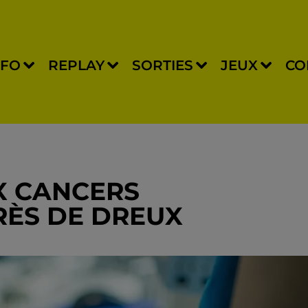
NFO
REPLAY
SORTIES
JEUX
CO
X CANCERS
RÈS DE DREUX