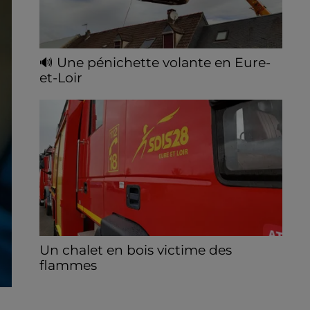
🔊 Une pénichette volante en Eure-
et-Loir
Les riverains de la Bourdinière Saint Loup
ont pu observer un drôle d'oiseau, jeudi 06
août, en milieu de matinée. Une pénichette
non pas sur l'eau mais dans...
Un chalet en bois victime des
flammes
Le feu s'est déclaré dans la nuit de jeudi à
vendredi à Beaumont-les-Autels.