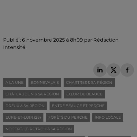
Publié : 6 novembre 2025 à 8h09 par Rédaction
Intensité
A LA UNE
BONNEVALAIS
CHARTRES & SA RÉGION
CHÂTEAUDUN & SA RÉGION
CŒUR DE BEAUCE
DREUX & SA RÉGION
ENTRE BEAUCE ET PERCHE
EURE-ET-LOIR (28)
FORÊTS DU PERCHE
INFO LOCALE
NOGENT-LE-ROTROU & SA RÉGION