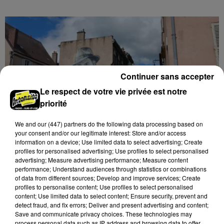
Continuer sans accepter
Le respect de votre vie privée est notre
priorité
We and
our (447) partners
do the following data processing based on
your consent and/or our legitimate interest: Store and/or access
information on a device; Use limited data to select advertising; Create
🔊 Les touristes dans les pas de Jean Moulin
profiles for personalised advertising; Use profiles to select personalised
Le « tourisme de mémoire » s'invite dans les sorties
advertising; Measure advertising performance; Measure content
performance; Understand audiences through statistics or combinations
estivales de Chartres Tourisme.
of data from different sources; Develop and improve services; Create
profiles to personalise content; Use profiles to select personalised
content; Use limited data to select content; Ensure security, prevent and
detect fraud, and fix errors; Deliver and present advertising and content;
Save and communicate privacy choices. These technologies may
process personal data such as IP address and browsing data to offer