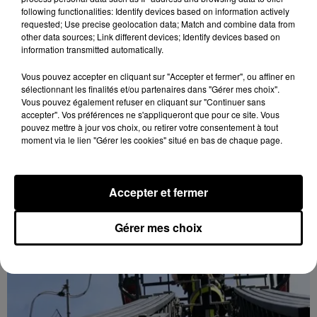
following functionalities: Identify devices based on information actively
requested; Use precise geolocation data; Match and combine data from
other data sources; Link different devices; Identify devices based on
information transmitted automatically.
Vous pouvez accepter en cliquant sur "Accepter et fermer", ou affiner en
Le SICTOM BBI collecte vos déchets
sélectionnant les finalités et/ou partenaires dans "Gérer mes choix".
Vous pouvez également refuser en cliquant sur "Continuer sans
amiantés
accepter". Vos préférences ne s'appliqueront que pour ce site. Vous
La collecte se fait sous conditions et pour un nombre
pouvez mettre à jour vos choix, ou retirer votre consentement à tout
limité de personnes, sur incription.
moment via le lien "Gérer les cookies" situé en bas de chaque page.
A LA UNE
Voir plus
Accepter et fermer
Gérer mes choix