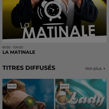
6h30 - 10h00
LA MATINALE
TITRES DIFFUSÉS
Voir plus
6h09
6h09
6h03
6h03