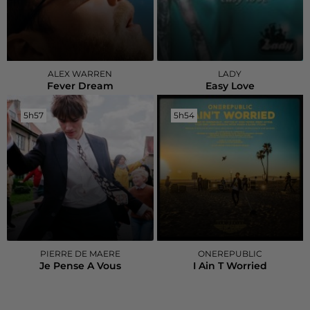
ALEX WARREN
LADY
Fever Dream
Easy Love
5h57
5h57
5h54
5h54
PIERRE DE MAERE
ONEREPUBLIC
Je Pense A Vous
I Ain T Worried