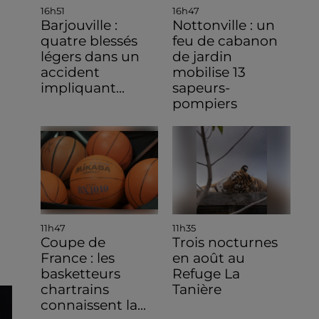
16h51
16h47
Barjouville :
Nottonville : un
quatre blessés
feu de cabanon
légers dans un
de jardin
accident
mobilise 13
impliquant...
sapeurs-
pompiers
11h47
11h35
Coupe de
Trois nocturnes
France : les
en août au
basketteurs
Refuge La
chartrains
Tanière
connaissent la...