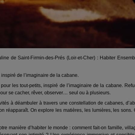
ine de Saint-Firmin-des-Prés (Loir-et-Cher) : Habiter Ensemb
t inspiré de l’imaginaire de la cabane.
our les tout-petits, inspiré de l’imaginaire de la cabane. Ref
pour se cacher, rêver, observer… seul ou à plusieurs.
ités à déambuler à travers une constellation de cabanes, d’ab
 on réapparaît. On explore les matières, les lumières, les sons.
otre manière d’habiter le monde : comment fait-on famille, villa
ervant son intimité ? Une expérience immersive et sensible