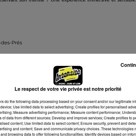
-des-Prés
Contin
Le respect de votre vie privée est notre priorité
6 à 10h30
ers
do the following data processing based on your consent and/or our legitimate int
 à 18h00
device; Use limited data to select advertising; Create profiles for personalised adver
vertising; Measure advertising performance; Measure content performance; Unders
ns of data from different sources; Develop and improve services; Create profiles to 
alised content; Use limited data to select content; Ensure security, prevent and detect
ertising and content; Save and communicate privacy choices. These technologies
and browsing data to offer following functionalities: Identify devices based on infor