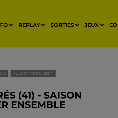
NFO
REPLAY
SORTIES
JEUX
CO
CLE
VILLES ET COMMUNES-41
ÉS (41) - SAISON
ER ENSEMBLE