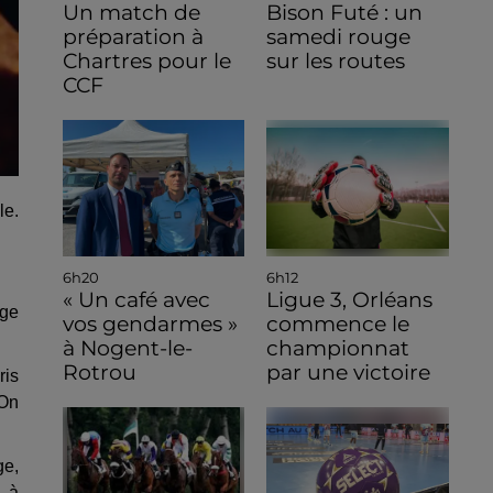
Un match de
Bison Futé : un
préparation à
samedi rouge
Chartres pour le
sur les routes
CCF
le.
6h20
6h12
« Un café avec
Ligue 3, Orléans
uge
vos gendarmes »
commence le
à Nogent-le-
championnat
Rotrou
par une victoire
ris
 On
ge,
, à