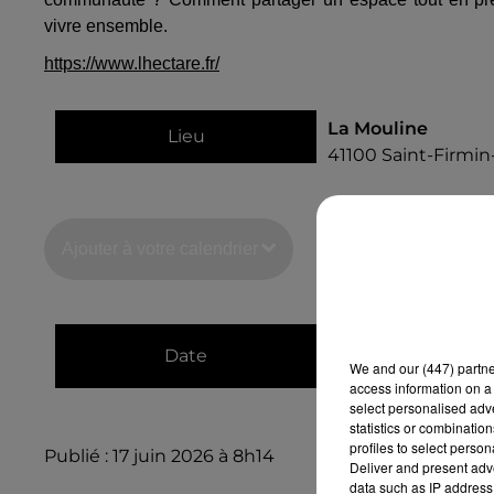
vivre ensemble.
https://www.lhectare.fr/
La Mouline
Lieu
41100
Saint-Firmin
Ajouter à votre calendrier
du
21 octobre 202
Date
We and
our (447) partn
au
21 octobre 2026
access information on a 
select personalised ad
statistics or combinatio
profiles to select person
Publié : 17 juin 2026 à 8h14
Deliver and present adv
data such as IP address 