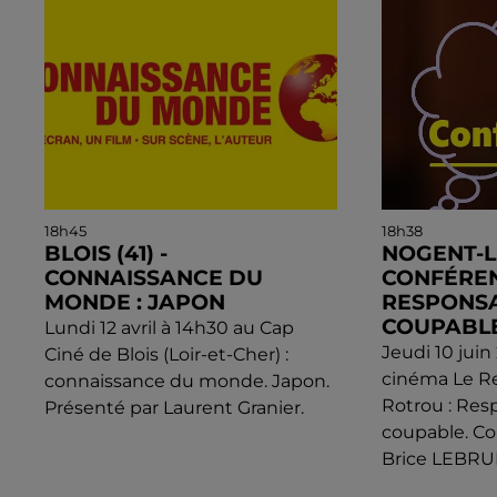
18h45
18h38
BLOIS (41) -
NOGENT-L
CONNAISSANCE DU
CONFÉREN
MONDE : JAPON
RESPONSA
COUPABLE
Lundi 12 avril à 14h30 au Cap
Jeudi 10 juin
Ciné de Blois (Loir-et-Cher) :
cinéma Le R
connaissance du monde. Japon.
Rotrou : Res
Présenté par Laurent Granier.
coupable. Co
Brice LEBRUN