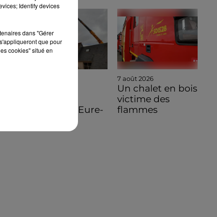
vices; Identify devices
rtenaires dans "Gérer
s'appliqueront que pour
les cookies" situé en
7 août 2026
7 août 2026
🔊 Une
Un chalet en bois
pénichette
victime des
volante en Eure-
flammes
et-Loir