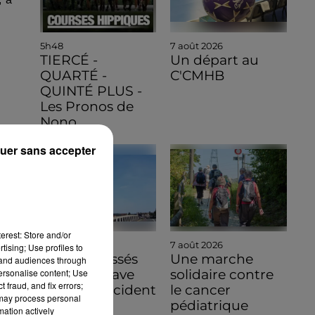
5h48
7 août 2026
TIERCÉ -
Un départ au
QUARTÉ -
C'CMHB
QUINTÉ PLUS -
Les Pronos de
Nono
uer sans accepter
erest: Store and/or
7 août 2026
7 août 2026
tising; Use profiles to
Quatre blessés
Une marche
tand audiences through
personalise content; Use
dont un grave
solidaire contre
 fraud, and fix errors;
dans un accident
le cancer
 may process personal
sur l'A10
pédiatrique
mation actively