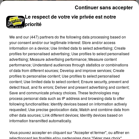
Continuer sans accepter
Le respect de votre vie privée est notre
priorité
We and
our (447) partners
do the following data processing based on
your consent and/or our legitimate interest: Store and/or access
L'ACTEUR SAMY NACERI DE PASSAGE EN
information on a device; Use limited data to select advertising; Create
profiles for personalised advertising; Use profiles to select personalised
EURE-ET-LOIR
advertising; Measure advertising performance; Measure content
performance; Understand audiences through statistics or combinations
of data from different sources; Develop and improve services; Create
DERNIERES INFOS
Voir plus
profiles to personalise content; Use profiles to select personalised
content; Use limited data to select content; Ensure security, prevent and
detect fraud, and fix errors; Deliver and present advertising and content;
Save and communicate privacy choices. These technologies may
process personal data such as IP address and browsing data to offer
following functionalities: Identify devices based on information actively
requested; Use precise geolocation data; Match and combine data from
other data sources; Link different devices; Identify devices based on
information transmitted automatically.
Vous pouvez accepter en cliquant sur "Accepter et fermer", ou affiner en
sélectionnant les finalités et/ou partenaires dans "Gérer mes choix".