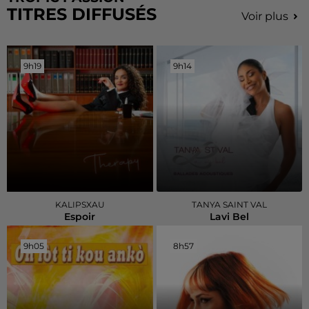
TITRES DIFFUSÉS
Voir plus
9h19
9h19
9h14
9h14
KALIPSXAU
TANYA SAINT VAL
Espoir
Lavi Bel
9h05
9h05
8h57
8h57