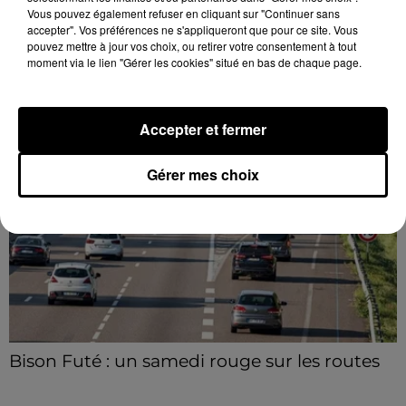
Vous pouvez également refuser en cliquant sur "Continuer sans
accepter". Vos préférences ne s'appliqueront que pour ce site. Vous
pouvez mettre à jour vos choix, ou retirer votre consentement à tout
moment via le lien "Gérer les cookies" situé en bas de chaque page.
Un match de préparation à Chartres pour le
CCF
Accepter et fermer
Le C'Chartres Football reçoit, samedi 8 août les U19
Nationaux de l’US Orléans.
Gérer mes choix
Bison Futé : un samedi rouge sur les routes
C'est l'un des week-ends les plus chargés de l'été,
avec des départs aussi importants que les retours.