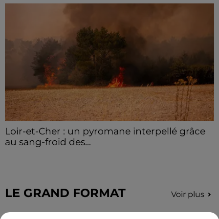
Loir-et-Cher : un pyromane interpellé grâce
au sang-froid des...
Samedi 25 juillet, plus d'une dizaine de feux de
champs et de sous-bois ont été déclenchés dans le
secteur de Fontaine-les-Côteaux, Montoire et Lunay.
Grâce...
LE GRAND FORMAT
Voir plus