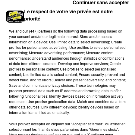
Continuer sans accepter
Le respect de votre vie privée est notre
priorité
We and
our (447) partners
do the following data processing based on
your consent and/or our legitimate interest: Store and/or access
information on a device; Use limited data to select advertising; Create
profiles for personalised advertising; Use profiles to select personalised
advertising; Measure advertising performance; Measure content
performance; Understand audiences through statistics or combinations
of data from different sources; Develop and improve services; Create
profiles to personalise content; Use profiles to select personalised
content; Use limited data to select content; Ensure security, prevent and
Stars'Terre 2026 : Philippe Palmieri dévoile
detect fraud, and fix errors; Deliver and present advertising and content;
les ambitions d'un...
Save and communicate privacy choices. These technologies may
À quelques semaines de la première édition de
process personal data such as IP address and browsing data to offer
following functionalities: Identify devices based on information actively
Stars'Terre, organisée du 18 au 20 septembre 2026 au
requested; Use precise geolocation data; Match and combine data from
Château de Courtalain, Philippe Palmieri, président...
other data sources; Link different devices; Identify devices based on
information transmitted automatically.
LES JEUX
Voir plus
Vous pouvez accepter en cliquant sur "Accepter et fermer", ou affiner en
sélectionnant les finalités et/ou partenaires dans "Gérer mes choix".
Vous pouvez également refuser en cliquant sur "Continuer sans