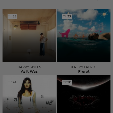
11h35
11h35
11h33
11h33
HARRY STYLES
JEREMY FREROT
As It Was
Frerot
11h24
11h24
11h20
11h20