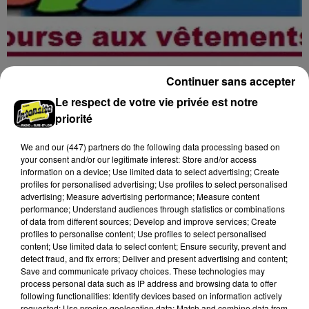
Continuer sans accepter
16h25
BONNEVAL - BOURSE AUX VÊTEMENTS
Le respect de votre vie privée est notre
DES FAMILLES RURALES
priorité
Vendredi 9 octobre de 10h00 à 18h00, samedi 10
octobre de 9h00 à 17h00 et dimanche 11 octobre de
We and
our (447) partners
do the following data processing based on
10h00 à 13h00 à la salle Grégory Lemarchal de
your consent and/or our legitimate interest: Store and/or access
information on a device; Use limited data to select advertising; Create
Bonneval :...
profiles for personalised advertising; Use profiles to select personalised
advertising; Measure advertising performance; Measure content
performance; Understand audiences through statistics or combinations
of data from different sources; Develop and improve services; Create
profiles to personalise content; Use profiles to select personalised
content; Use limited data to select content; Ensure security, prevent and
detect fraud, and fix errors; Deliver and present advertising and content;
Save and communicate privacy choices. These technologies may
process personal data such as IP address and browsing data to offer
following functionalities: Identify devices based on information actively
requested; Use precise geolocation data; Match and combine data from