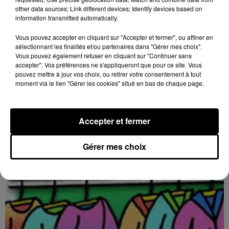
other data sources; Link different devices; Identify devices based on
information transmitted automatically.
Vous pouvez accepter en cliquant sur "Accepter et fermer", ou affiner en
sélectionnant les finalités et/ou partenaires dans "Gérer mes choix".
Vous pouvez également refuser en cliquant sur "Continuer sans
accepter". Vos préférences ne s'appliqueront que pour ce site. Vous
pouvez mettre à jour vos choix, ou retirer votre consentement à tout
moment via le lien "Gérer les cookies" situé en bas de chaque page.
16h25
BONNEVAL - BOURSE AUX VÊTEMENTS
DES FAMILLES RURALES
Vendredi 9 octobre de 10h00 à 18h00, samedi 10
Accepter et fermer
octobre de 9h00 à 17h00 et dimanche 11 octobre de
10h00 à 13h00 à la salle Grégory Lemarchal de
Gérer mes choix
Bonneval :...