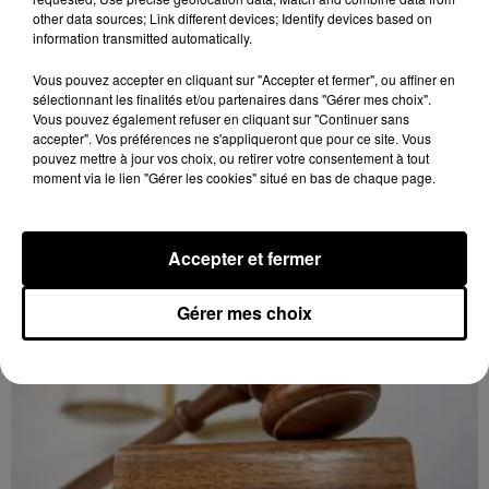
other data sources; Link different devices; Identify devices based on
information transmitted automatically.
8 août 2026
LUISANT - SPECTACLE : COMBAT
Vous pouvez accepter en cliquant sur "Accepter et fermer", ou affiner en
sélectionnant les finalités et/ou partenaires dans "Gérer mes choix".
CHORÉGRAPHIÉ
Vous pouvez également refuser en cliquant sur "Continuer sans
Vendredi 28 mai 2027 à 20h30 à la salle André Malraux
accepter". Vos préférences ne s'appliqueront que pour ce site. Vous
de Luisant : Combat chorégraphié. Spectacle-
pouvez mettre à jour vos choix, ou retirer votre consentement à tout
moment via le lien "Gérer les cookies" situé en bas de chaque page.
conférence. Par la Compagnie Armata.
Accepter et fermer
Gérer mes choix