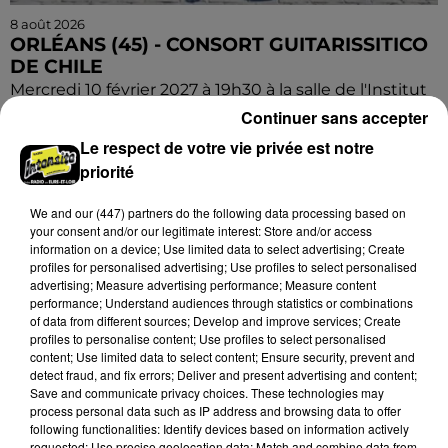
8 août 2026
ORLÉANS (45) - CONSORT GUITARISSITICO
DE CHILE
Mercredi 10 février 2027 à 19h30 à la salle de l'Institut
d'Orléans (Loiret) : Consort Guitarissitico de Chile.
Continuer sans accepter
Concert de guitares. Entrée libre.
Le respect de votre vie privée est notre
priorité
We and
our (447) partners
do the following data processing based on
your consent and/or our legitimate interest: Store and/or access
information on a device; Use limited data to select advertising; Create
profiles for personalised advertising; Use profiles to select personalised
advertising; Measure advertising performance; Measure content
performance; Understand audiences through statistics or combinations
of data from different sources; Develop and improve services; Create
profiles to personalise content; Use profiles to select personalised
content; Use limited data to select content; Ensure security, prevent and
detect fraud, and fix errors; Deliver and present advertising and content;
Save and communicate privacy choices. These technologies may
process personal data such as IP address and browsing data to offer
following functionalities: Identify devices based on information actively
requested; Use precise geolocation data; Match and combine data from