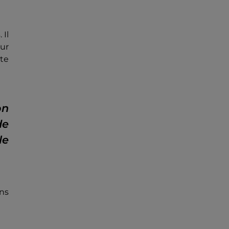
 Il
our
ite
on
de
le
ons