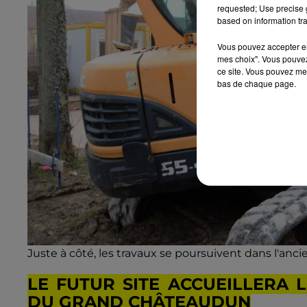
requested; Use precise g
based on information tra
Vous pouvez accepter en 
mes choix". Vous pouvez
ce site. Vous pouvez met
bas de chaque page.
Juste à côté, les travaux se poursuivent dans l'anc
LE FUTUR SITE ACCUEILLERA 
DU GRAND CHÂTEAUDUN