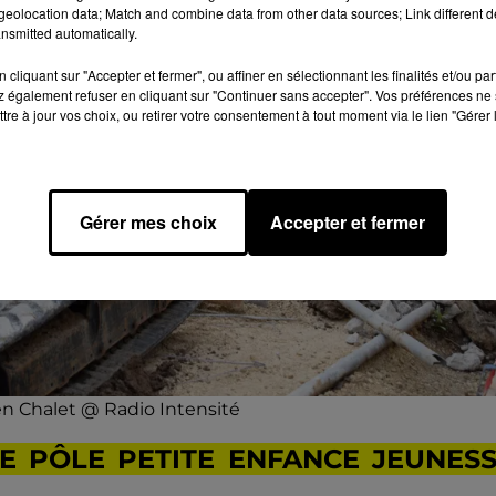
eolocation data; Match and combine data from other data sources; Link different de
nsmitted automatically.
cliquant sur "Accepter et fermer", ou affiner en sélectionnant les finalités et/ou pa
 également refuser en cliquant sur "Continuer sans accepter". Vos préférences ne 
tre à jour vos choix, ou retirer votre consentement à tout moment via le lien "Gérer 
Gérer mes choix
Accepter et fermer
ien Chalet @ Radio Intensité
LE PÔLE PETITE ENFANCE JEUNES