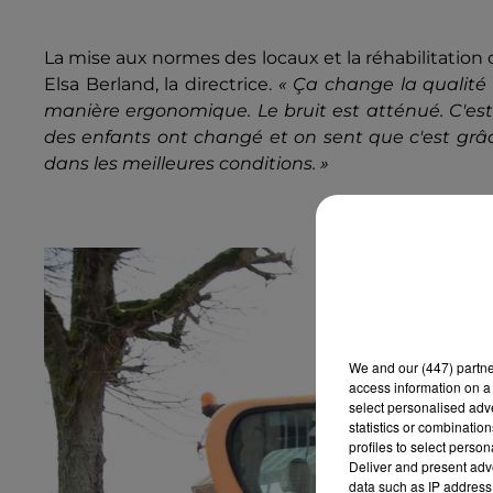
La mise aux normes des locaux et la réhabilitation 
Elsa Berland, la directrice.
« Ça change la qualité 
manière ergonomique. Le bruit est atténué. C'est
des enfants ont changé et on sent que c'est grâc
dans les meilleures conditions. »
We and
our (447) partn
access information on a 
select personalised ad
statistics or combinatio
profiles to select person
Deliver and present adv
data such as IP address 