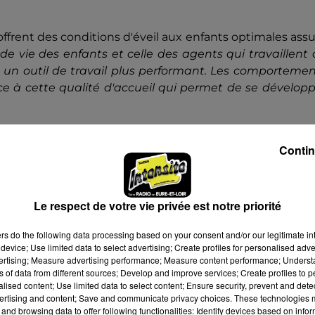
offrent des conditions d'éveil aux enfants optimales ass
de vie des enfants et celle des agents qui travaillent
 un outil de travail plus performant. Les comportemen
e à cette qualité d'accueil qui permet de se développ
Contin
Le respect de votre vie privée est notre priorité
ers
do the following data processing based on your consent and/or our legitimate int
device; Use limited data to select advertising; Create profiles for personalised adver
vertising; Measure advertising performance; Measure content performance; Unders
ns of data from different sources; Develop and improve services; Create profiles to 
alised content; Use limited data to select content; Ensure security, prevent and detect
ertising and content; Save and communicate privacy choices. These technologies
and browsing data to offer following functionalities: Identify devices based on infor