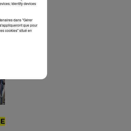
édition de Stars'Terre, organisée du 18 au 20
vices; Identify devices
septembre 2026 au Château de Courtalain,
Philippe Palmieri, président...
rtenaires dans "Gérer
s'appliqueront que pour
les cookies" situé en
SE