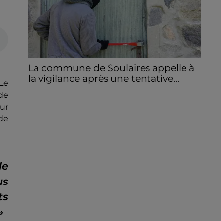
La commune de Soulaires appelle à
la vigilance après une tentative...
 Le
La mairie a communiqué sur ses réseaux
 de
après avoir été prévenue par la
our
gendarmerie.
de
le
us
ts
»