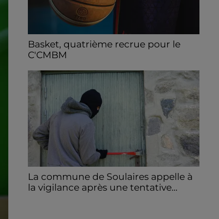
Basket, quatrième recrue pour le
C'CMBM
Le club chartrain annonce l'arrivée de
Jonathan Mkamba en provenance de Pau.
La commune de Soulaires appelle à
la vigilance après une tentative...
La mairie a communiqué sur ses réseaux
après avoir été prévenue par la