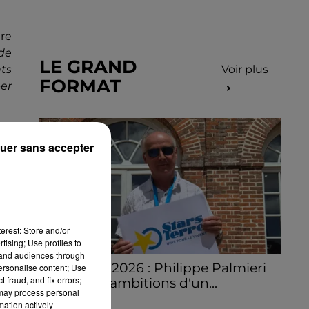
ure
 de
LE GRAND
ts
Voir plus
FORMAT
er
uer sans accepter
erest: Store and/or
tising; Use profiles to
tand audiences through
Stars'Terre 2026 : Philippe Palmieri
personalise content; Use
 fraud, and fix errors;
dévoile les ambitions d'un...
 may process personal
À quelques semaines de la première
mation actively