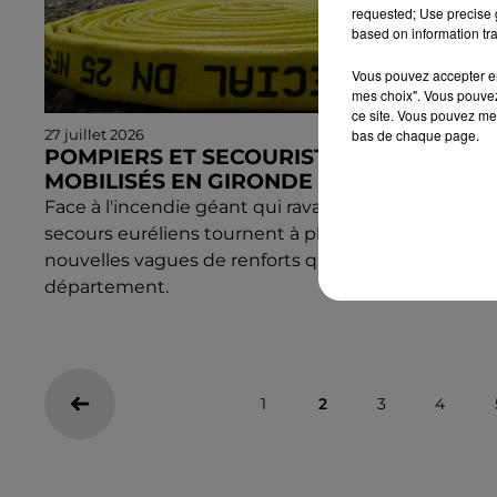
requested; Use precise g
based on information tra
Vous pouvez accepter en 
mes choix". Vous pouvez
ce site. Vous pouvez met
bas de chaque page.
27 juillet 2026
POMPIERS ET SECOURISTES EURÉLIENS
MOBILISÉS EN GIRONDE
Face à l'incendie géant qui ravage la Gironde, les
secours euréliens tournent à plein régime. Deux
nouvelles vagues de renforts quittent le
département.
1
2
3
4