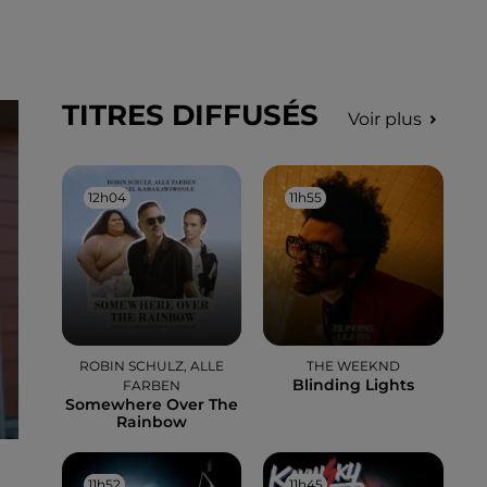
TITRES DIFFUSÉS
Voir plus
12h04
12h04
11h55
11h55
ROBIN SCHULZ, ALLE
THE WEEKND
Blinding Lights
FARBEN
Somewhere Over The
Rainbow
11h52
11h52
11h45
11h45