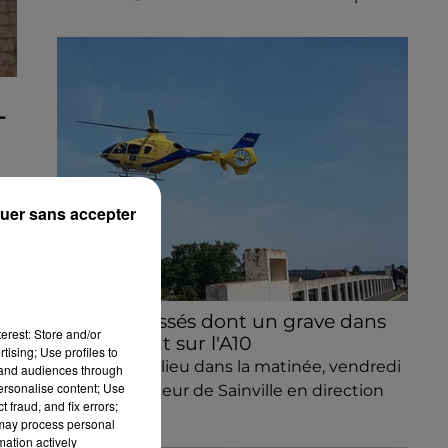
-
uer sans accepter
Quatre blessés dont un grave dans
erest: Store and/or
un accident sur l'A10
tising; Use profiles to
Le choc a eu lieu dans la matinée, vendredi
tand audiences through
personalise content; Use
7 août à hauteur de Sainville en direction
 fraud, and fix errors;
d'Orléans.
 may process personal
mation actively