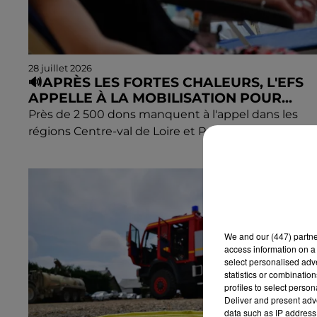
28 juillet 2026
🔊APRÈS LES FORTES CHALEURS, L'EFS
APPELLE À LA MOBILISATION POUR...
Près de 2 500 dons manquent à l'appel dans les
régions Centre-val de Loire et Pays de la Loire.
We and
our (447) partn
access information on a 
select personalised ad
statistics or combinatio
profiles to select person
Deliver and present adv
data such as IP address 