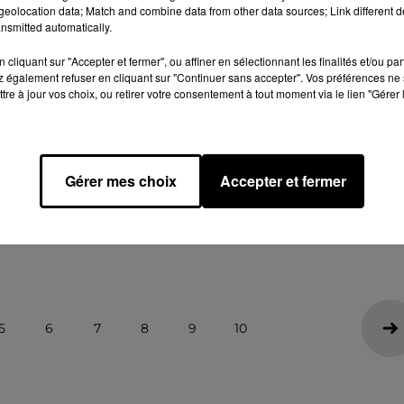
eolocation data; Match and combine data from other data sources; Link different de
nsmitted automatically.
cliquant sur "Accepter et fermer", ou affiner en sélectionnant les finalités et/ou pa
 également refuser en cliquant sur "Continuer sans accepter". Vos préférences ne 
tre à jour vos choix, ou retirer votre consentement à tout moment via le lien "Gérer 
27 juillet 2026
LES COLIS PRÉFÉRÉS AUX LETTRES CHE
LA POSTE ?
À la veille d'une réorganisation majeure à La Poste
Gérer mes choix
Accepter et fermer
ce mardi 28 juillet dans les secteurs de Chartres,
Gellainville, Courville et Voves, la CGT FAPT tire la...
5
6
7
8
9
10