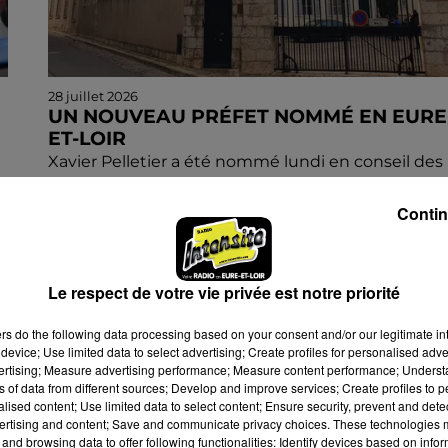
28 juillet 2026
UN NOUVEAU PRÉFET NOMMÉ EN EURE
ET-LOIR
Xavier Pelletier a été nommé lundi en conseil des
ministres et succèdera à Hervé Jonathan.
Contin
Le respect de votre vie privée est notre priorité
ers
do the following data processing based on your consent and/or our legitimate int
device; Use limited data to select advertising; Create profiles for personalised adver
vertising; Measure advertising performance; Measure content performance; Unders
ns of data from different sources; Develop and improve services; Create profiles to 
alised content; Use limited data to select content; Ensure security, prevent and detect
ertising and content; Save and communicate privacy choices. These technologies
and browsing data to offer following functionalities: Identify devices based on infor