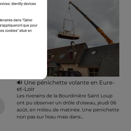
vices; Identify devices
rtenaires dans "Gérer
s'appliqueront que pour
les cookies" situé en
Z
🔊 Une pénichette volante en Eure-
et-Loir
Les riverains de la Bourdinière Saint Loup
ont pu observer un drôle d'oiseau, jeudi 06
août, en milieu de matinée. Une pénichette
non pas sur l'eau mais dans...