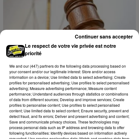
Continuer sans accepter
Le respect de votre vie privée est notre
priorité
We and
our (447) partners
do the following data processing based on
your consent and/or our legitimate interest: Store and/or access
information on a device; Use limited data to select advertising; Create
profiles for personalised advertising; Use profiles to select personalised
8 août 2026
advertising; Measure advertising performance; Measure content
LE COUDRAY - VENTE AUX ENCHÈRES :
performance; Understand audiences through statistics or combinations
of data from different sources; Develop and improve services; Create
TSF, TÉLÉPHONES
profiles to personalise content; Use profiles to select personalised
Mardi 15 décembre à 10h00 à l'espace des ventes du
content; Use limited data to select content; Ensure security, prevent and
Coudray : vente aux enchères. TSF. Téléphones.
detect fraud, and fix errors; Deliver and present advertising and content;
Save and communicate privacy choices. These technologies may
process personal data such as IP address and browsing data to offer
following functionalities: Identify devices based on information actively
requested; Use precise geolocation data; Match and combine data from