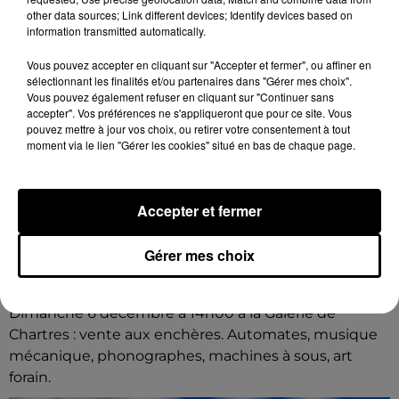
other data sources; Link different devices; Identify devices based on
information transmitted automatically.
Vous pouvez accepter en cliquant sur "Accepter et fermer", ou affiner en
sélectionnant les finalités et/ou partenaires dans "Gérer mes choix".
Vous pouvez également refuser en cliquant sur "Continuer sans
accepter". Vos préférences ne s'appliqueront que pour ce site. Vous
pouvez mettre à jour vos choix, ou retirer votre consentement à tout
moment via le lien "Gérer les cookies" situé en bas de chaque page.
Accepter et fermer
Gérer mes choix
8 août 2026
CHARTRES - VENTE AUX ENCHÈRES :
AUTOMATES, MUSIQUE MÉCANIQUE,...
Dimanche 6 décembre à 14h00 à la Galerie de
Chartres : vente aux enchères. Automates, musique
mécanique, phonographes, machines à sous, art
forain.