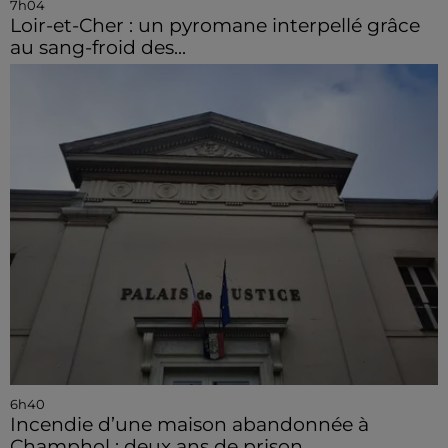
7h04
Loir-et-Cher : un pyromane interpellé grâce
au sang-froid des...
6h40
Incendie d’une maison abandonnée à
Champhol : deux ans de prison...