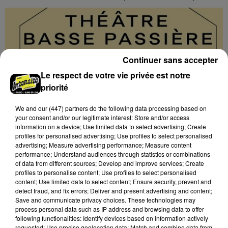
Continuer sans accepter
Le respect de votre vie privée est notre
priorité
We and
our (447) partners
do the following data processing based on
your consent and/or our legitimate interest: Store and/or access
information on a device; Use limited data to select advertising; Create
profiles for personalised advertising; Use profiles to select personalised
advertising; Measure advertising performance; Measure content
performance; Understand audiences through statistics or combinations
of data from different sources; Develop and improve services; Create
profiles to personalise content; Use profiles to select personalised
10h33
content; Use limited data to select content; Ensure security, prevent and
PRÉAUX-DU-PERCHE (61) - CONCERT :
detect fraud, and fix errors; Deliver and present advertising and content;
Save and communicate privacy choices. These technologies may
ÉCLATS D’ITALIE
process personal data such as IP address and browsing data to offer
Samedi 3 octobre à 19h00 au Théâtre Basse Passière
following functionalities: Identify devices based on information actively
à Préaux-du-Perche (Perche-en-Nocé, Orne) : Éclats
requested; Use precise geolocation data; Match and combine data from