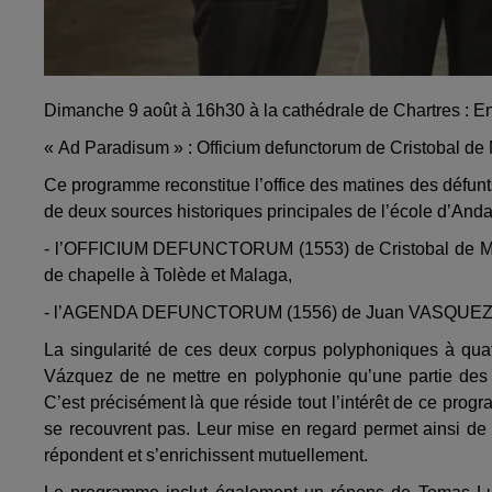
Dimanche 9 août à 16h30 à la cathédrale de Chartres : 
« Ad Paradisum » : Officium defunctorum de Cristobal de 
Ce programme reconstitue l’office des matines des défunts 
de deux sources historiques principales de l’école d’Anda
- l’OFFICIUM DEFUNCTORUM (1553) de Cristobal de MOR
de chapelle à Tolède et Malaga,
- l’AGENDA DEFUNCTORUM (1556) de Juan VASQUEZ (1510
La singularité de ces deux corpus polyphoniques à qua
Vázquez de ne mettre en polyphonie qu’une partie des pi
C’est précisément là que réside tout l’intérêt de ce prog
se recouvrent pas. Leur mise en regard permet ainsi de r
répondent et s’enrichissent mutuellement.