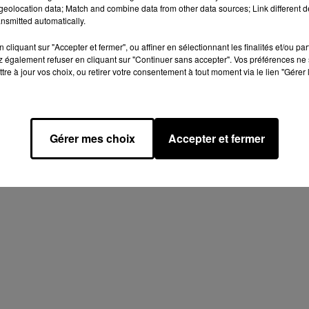
eolocation data; Match and combine data from other data sources; Link different de
nsmitted automatically.
18h00
cliquant sur "Accepter et fermer", ou affiner en sélectionnant les finalités et/ou pa
 également refuser en cliquant sur "Continuer sans accepter". Vos préférences ne 
tre à jour vos choix, ou retirer votre consentement à tout moment via le lien "Gérer 
 18h17
Gérer mes choix
Accepter et fermer