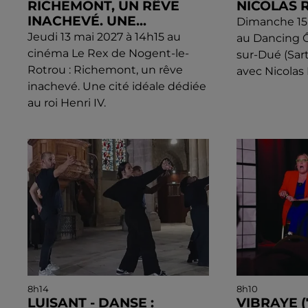
RICHEMONT, UN RÊVE
NICOLAS 
INACHEVÉ. UNE...
Dimanche 15
Jeudi 13 mai 2027 à 14h15 au
au Dancing Ô
cinéma Le Rex de Nogent-le-
sur-Dué (Sar
Rotrou : Richemont, un rêve
avec Nicolas 
inachevé. Une cité idéale dédiée
au roi Henri IV.
8h14
8h10
LUISANT - DANSE :
VIBRAYE (7