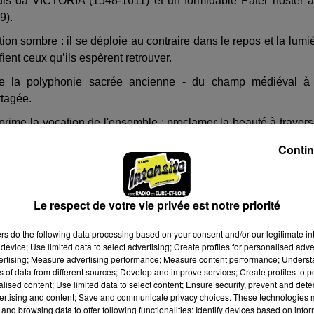
is da VICTORIA (1548-1611) et un formidable Pater noster 
9).
tion sombre : il se déploie au contraire dans le repos et la lumi
fient ceux qu’ils espèrent retrouver.
 la polyphonie sacrée ancienne - du champ médiéval à 
rtagée.
xprime la vocation de l'ensemble : proclamer la beauté à travers
e des œuvres des liturgies anciennes auprès de tous les auditeur
Contin
Le respect de votre vie privée est notre priorité
ers
do the following data processing based on your consent and/or our legitimate int
device; Use limited data to select advertising; Create profiles for personalised adver
vertising; Measure advertising performance; Measure content performance; Unders
ns of data from different sources; Develop and improve services; Create profiles to 
alised content; Use limited data to select content; Ensure security, prevent and detect
ertising and content; Save and communicate privacy choices. These technologies
and browsing data to offer following functionalities: Identify devices based on infor
16h30