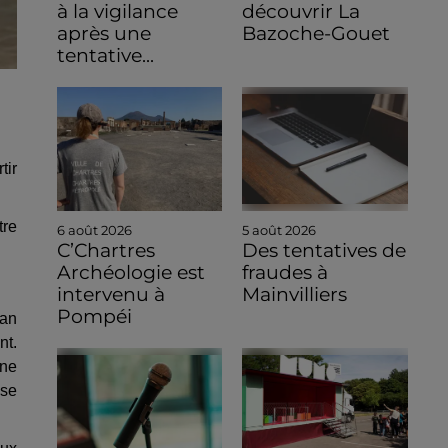
à la vigilance
découvrir La
après une
Bazoche-Gouet
tentative...
tir
tre
6 août 2026
5 août 2026
C’Chartres
Des tentatives de
Archéologie est
fraudes à
intervenu à
Mainvilliers
Pompéi
uan
nt.
 ne
 se