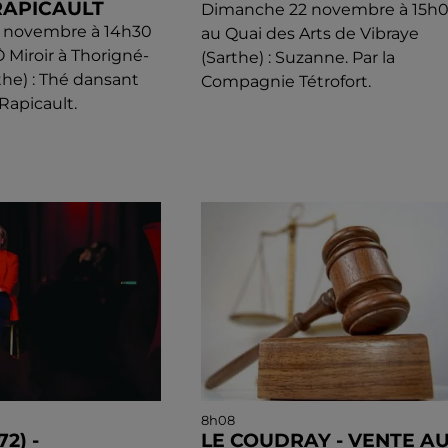
RAPICAULT
Dimanche 22 novembre à 15h
 novembre à 14h30
au Quai des Arts de Vibraye
 Miroir à Thorigné-
(Sarthe) : Suzanne. Par la
the) : Thé dansant
Compagnie Tétrofort.
Rapicault.
8h08
2) -
LE COUDRAY - VENTE A