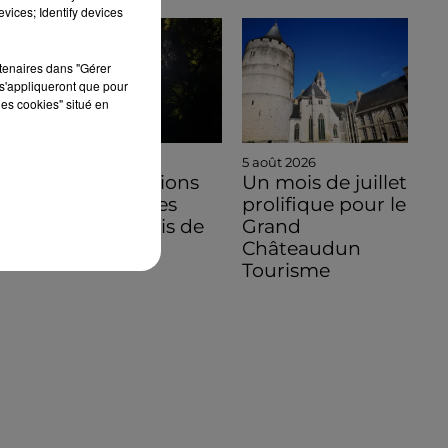
vices; Identify devices
rtenaires dans "Gérer
s'appliqueront que pour
les cookies" situé en
5 août 2026
5 août 2026
Des conditions
Un mois de juillet
hors normes
prolifique pour le
pour le mois de
Grand
juillet 2026
Châteaudun
Tourisme