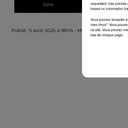
requested; Use precise g
Date
based on information tra
au
9 août 2026 à 
Vous pouvez accepter en 
mes choix". Vous pouvez
ce site. Vous pouvez met
Publié : 5 août 2026 à 18h14 - Modifié : 5 août 2026 à
bas de chaque page.