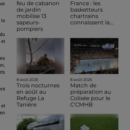
feu de cabanon
France : les
que
de jardin
basketteurs
mobilise 13
chartrains
 la
sapeurs-
connaissent la...
pompiers
 du
 et
ses
on,
rts
8 août 2026
8 août 2026
Trois nocturnes
Match de
ent
en août au
préparation au
Refuge La
Colisée pour le
Tanière
C'CMHB
 et
hen