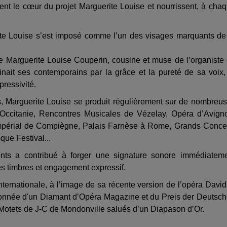
iment le cœur du projet Marguerite Louise et nourrissent, à cha
ite Louise s’est imposé comme l’un des visages marquants de
de Marguerite Louise Couperin, cousine et muse de l’organiste
inait ses contemporains par la grâce et la pureté de sa voix,
pressivité.
es, Marguerite Louise se produit régulièrement sur de nombreu
 Occitanie, Rencontres Musicales de Vézelay, Opéra d’Avign
e impérial de Compiègne, Palais Farnèse à Rome, Grands Conce
ue Festival...
nts a contribué à forger une signature sonore immédiatem
des timbres et engagement expressif.
nternationale, à l’image de sa récente version de l’opéra David
onnée d'un Diamant d’Opéra Magazine et du Preis der Deutsc
Motets de J-C de Mondonville salués d’un Diapason d’Or.