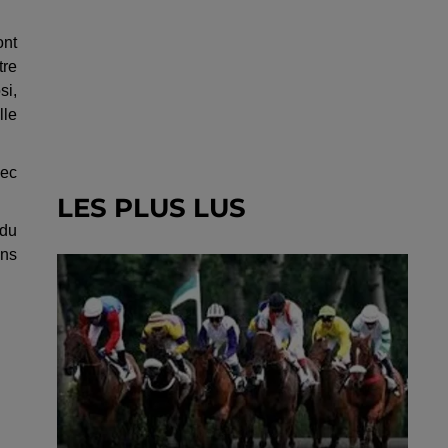
ont
tre
si,
lle
vec
LES PLUS LUS
 du
ons