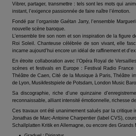
Vibrer, partager, transmettre : tels sont les mots qui an
instant, l’exigence passionnée de faire naître l’émotion.
Fondé par l’organiste Gaétan Jarry, l’ensemble Marguer
nouvelle scène baroque. ​​
L’ensemble tire son nom et son inspiration de la figure 
Roi Soleil. Chanteuse célébrée de son vivant, elle fasc
incarne aujourd’hui encore un idéal de raffinement et d’ex
En étroite collaboration avec l’Opéra Royal de Versaill
scènes et festivals en Europe : Festival Radio France
Théâtre de Caen, Cité de la Musique à Paris, Théâtr
de Lyon, Musikfestspiele de Potsdam, London Music Baroq
Sa discographie, riche d’une quinzaine d’enregistreme
reconnaissable, alliant intensité émotionnelle, richesse 
Ces travaux ont été unanimement salués par la critique i
Jonathas de Marc-Antoine Charpentier (label CVS), cour
Schallplatten Kritik en Allemagne, ou encore des Grands 
Graduel : Dirigatur