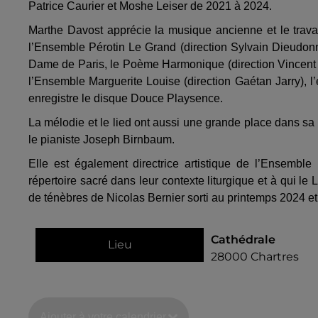
Patrice Caurier et Moshe Leiser de 2021 à 2024.
Marthe Davost apprécie la musique ancienne et le travai
l’Ensemble Pérotin Le Grand (direction Sylvain Dieudonn
Dame de Paris, le Poème Harmonique (direction Vincent Du
l’Ensemble Marguerite Louise (direction Gaétan Jarry), 
enregistre le disque Douce Playsence.
La mélodie et le lied ont aussi une grande place dans sa
le pianiste Joseph Birnbaum.
Elle est également directrice artistique de l’Ensem
répertoire sacré dans leur contexte liturgique et à qui
de ténèbres de Nicolas Bernier sorti au printemps 2024 et 
Cathédrale
Lieu
28000
Chartres
Ajouter à votre calendrier