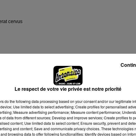
rat cervus
Contin
Le respect de votre vie privée est notre priorité
n Jarry est le fondateur de l'ensemble Marguerite Louise.
x aux conservatoires de Versailles et de Saint-Maur-des-Fosse
ers
do the following data processing based on your consent and/or our legitimate int
device; Use limited data to select advertising; Create profiles for personalised adver
toire national supérieur de musique de Paris.
vertising; Measure advertising performance; Measure content performance; Unders
ques de l'église Saint-Gervais à Paris. Sa passion pour la voix
ns of data from different sources; Develop and improve services; Create profiles to 
alised content; Use limited data to select content; Ensure security, prevent and detect
arguerite Louise, chœur et orchestre de référence sur la nouve
ertising and content; Save and communicate privacy choices. These technologies
 l’un des principaux chefs invités de l’Orchestre de l’Opéra Ro
and browsing data to offer following functionalities: Identify devices based on infor