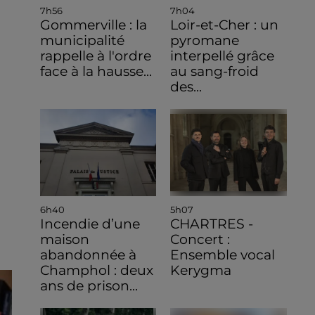
7h56
7h04
Gommerville : la
Loir-et-Cher : un
municipalité
pyromane
rappelle à l'ordre
interpellé grâce
face à la hausse...
au sang-froid
des...
6h40
5h07
Incendie d’une
CHARTRES -
maison
Concert :
abandonnée à
Ensemble vocal
Champhol : deux
Kerygma
ans de prison...