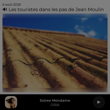
6 août 2026
🔊 Les touristes dans les pas de Jean Moulin
6 août 2026
Soiree Mondaine
Le SICTOM BBI collecte vos déchets
ORIA
amiantés