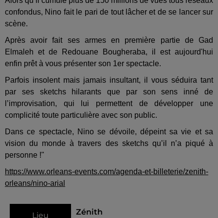
Alors qu’il cumule plus de 150 millions de vues tous réseaux
confondus, Nino fait le pari de tout lâcher et de se lancer sur
scène.
Après avoir fait ses armes en première partie de Gad
Elmaleh et de Redouane Bougheraba, il est aujourd'hui
enfin prêt à vous présenter son 1er spectacle.
Parfois insolent mais jamais insultant, il vous séduira tant
par ses sketchs hilarants que par son sens inné de
l’improvisation, qui lui permettent de développer une
complicité toute particulière avec son public.
Dans ce spectacle, Nino se dévoile, dépeint sa vie et sa
vision du monde à travers des sketchs qu’il n’a piqué à
personne !"
https://www.orleans-events.com/agenda-et-billeterie/zenith-
orleans/nino-arial
Zénith
Lieu