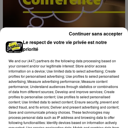
Continuer sans accepter
17h02
Le respect de votre vie privée est notre
BLOIS (41) - CONFÉRENCE : « SOYEZ
MAUDITS ! »
priorité
Jeudi 4 février 2027 à 14h30 à l'auditorium Samuel
We and
our (447) partners
do the following data processing based on
Paty, bibliothèque Abbé-Grégoire de Blois (Loir-et-
your consent and/or our legitimate interest: Store and/or access
Cher) : « Soyez maudits ! » Les malédictions
information on a device; Use limited data to select advertising; Create
déposées...
profiles for personalised advertising; Use profiles to select personalised
advertising; Measure advertising performance; Measure content
performance; Understand audiences through statistics or combinations
of data from different sources; Develop and improve services; Create
profiles to personalise content; Use profiles to select personalised
content; Use limited data to select content; Ensure security, prevent and
detect fraud, and fix errors; Deliver and present advertising and content;
Save and communicate privacy choices. These technologies may
process personal data such as IP address and browsing data to offer
following functionalities: Identify devices based on information actively
requested; Use precise geolocation data; Match and combine data from