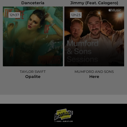
Danceteria
Jimmy (feat. Calogero)
12h37
12h37
12h23
12h23
TAYLOR SWIFT
MUMFORD AND SONS
Opalite
Here