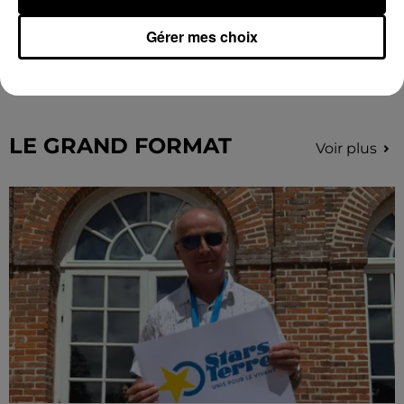
Coupe de France : les basketteurs chartrains
Gérer mes choix
connaissent la...
Le C'CMBM affrontera un autre club de la région
Centre à l'occasion des 32es de finale de la Coupe de
France.
LE GRAND FORMAT
Voir plus