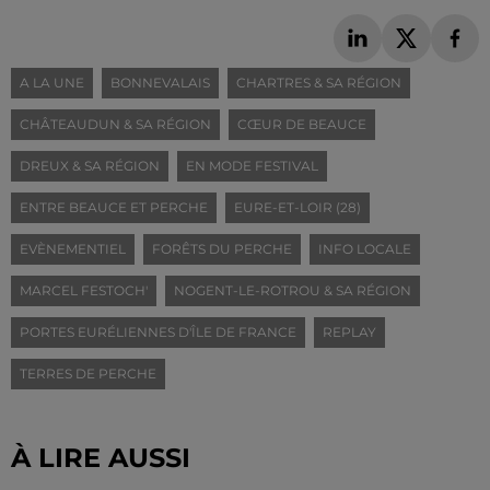
A LA UNE
BONNEVALAIS
CHARTRES & SA RÉGION
CHÂTEAUDUN & SA RÉGION
CŒUR DE BEAUCE
DREUX & SA RÉGION
EN MODE FESTIVAL
ENTRE BEAUCE ET PERCHE
EURE-ET-LOIR (28)
EVÈNEMENTIEL
FORÊTS DU PERCHE
INFO LOCALE
MARCEL FESTOCH'
NOGENT-LE-ROTROU & SA RÉGION
PORTES EURÉLIENNES D'ÎLE DE FRANCE
REPLAY
TERRES DE PERCHE
À LIRE AUSSI