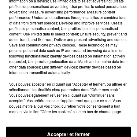
information on a device; Use limited data to select advertising; Create
profiles for personalised advertising; Use profiles to select personalised
advertising; Measure advertising performance; Measure content
Trois nocturnes en août au Refuge La
performance; Understand audiences through statistics or combinations
Tanière
of data from different sources; Develop and improve services; Create
profiles to personalise content; Use profiles to select personalised
Les visiteurs peuvent en profiter jusqu'à 22h00 les
content; Use limited data to select content; Ensure security, prevent and
samedi 8, 15 et 29 août.
detect fraud, and fix errors; Deliver and present advertising and content;
Save and communicate privacy choices. These technologies may
process personal data such as IP address and browsing data to offer
A LA UNE
Voir plus
following functionalities: Identify devices based on information actively
requested; Use precise geolocation data; Match and combine data from
other data sources; Link different devices; Identify devices based on
information transmitted automatically.
Vous pouvez accepter en cliquant sur "Accepter et fermer", ou affiner en
sélectionnant les finalités et/ou partenaires dans "Gérer mes choix".
Vous pouvez également refuser en cliquant sur "Continuer sans
accepter". Vos préférences ne s'appliqueront que pour ce site. Vous
pouvez mettre à jour vos choix, ou retirer votre consentement à tout
moment via le lien "Gérer les cookies" situé en bas de chaque page.
Accepter et fermer