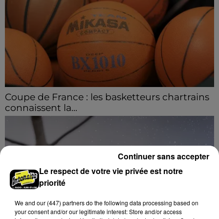
Coupe de France : les basketteurs chartrains
connaissent la...
Le C'CMBM affrontera un autre club de la région
Centre à l'occasion des 32es de finale de la Coupe de
France.
Continuer sans accepter
Le respect de votre vie privée est notre
priorité
We and
our (447) partners
do the following data processing based on
your consent and/or our legitimate interest: Store and/or access