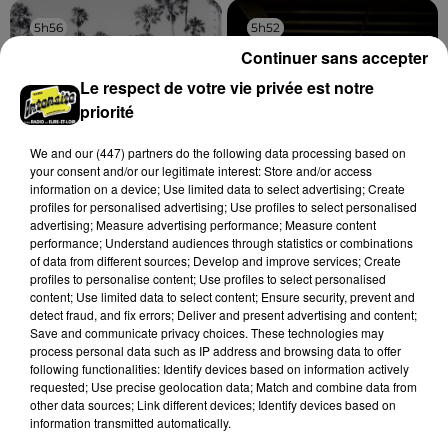
5h56
5h56
5h52
5h52
Continuer sans accepter
Le respect de votre vie privée est notre
priorité
We and
our (447) partners
do the following data processing based on
your consent and/or our legitimate interest: Store and/or access
information on a device; Use limited data to select advertising; Create
profiles for personalised advertising; Use profiles to select personalised
advertising; Measure advertising performance; Measure content
ST LUNDI
THE FRAY
performance; Understand audiences through statistics or combinations
Alaska
You Found Me
of data from different sources; Develop and improve services; Create
profiles to personalise content; Use profiles to select personalised
content; Use limited data to select content; Ensure security, prevent and
detect fraud, and fix errors; Deliver and present advertising and content;
Save and communicate privacy choices. These technologies may
A LA UNE
Voir plus
process personal data such as IP address and browsing data to offer
following functionalities: Identify devices based on information actively
requested; Use precise geolocation data; Match and combine data from
other data sources; Link different devices; Identify devices based on
information transmitted automatically.