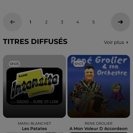
1
2
3
4
5
TITRES DIFFUSÉS
Voir plus
6h05
6h05
6h03
6h03
MANU BLANCHET
RENE GROLIER
Les Patates
A Mon Voleur D Accordeon