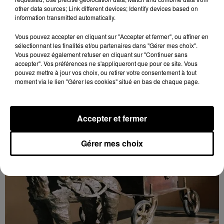
9h43
other data sources; Link different devices; Identify devices based on
MAINTENON - EXPOSITION : SCULPTURES
information transmitted automatically.
MILO DIAS
Du 7 au 23 novembre, mardi, mercredi et jeudi de
Vous pouvez accepter en cliquant sur "Accepter et fermer", ou affiner en
14h00 à 18h00 et vendredi, samedi et dimanche de
sélectionnant les finalités et/ou partenaires dans "Gérer mes choix".
Vous pouvez également refuser en cliquant sur "Continuer sans
10h00 à 18h00 à la Maison Tailleur à Maintenon :
accepter". Vos préférences ne s'appliqueront que pour ce site. Vous
Sculptures...
pouvez mettre à jour vos choix, ou retirer votre consentement à tout
moment via le lien "Gérer les cookies" situé en bas de chaque page.
Accepter et fermer
Gérer mes choix