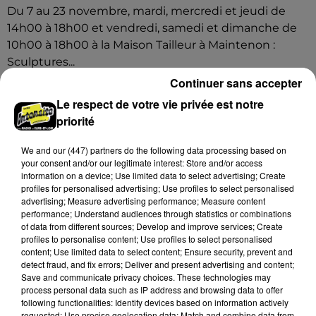
Du 7 au 23 novembre, mardi, mercredi et jeudi de
14h00 à 18h00 et vendredi, samedi et dimanche de
10h00 à 18h00 à la Maison Tailleur à Maintenon :
Sculptures...
Continuer sans accepter
Le respect de votre vie privée est notre
priorité
We and
our (447) partners
do the following data processing based on
your consent and/or our legitimate interest: Store and/or access
information on a device; Use limited data to select advertising; Create
profiles for personalised advertising; Use profiles to select personalised
advertising; Measure advertising performance; Measure content
performance; Understand audiences through statistics or combinations
of data from different sources; Develop and improve services; Create
profiles to personalise content; Use profiles to select personalised
content; Use limited data to select content; Ensure security, prevent and
detect fraud, and fix errors; Deliver and present advertising and content;
Save and communicate privacy choices. These technologies may
process personal data such as IP address and browsing data to offer
following functionalities: Identify devices based on information actively
requested; Use precise geolocation data; Match and combine data from