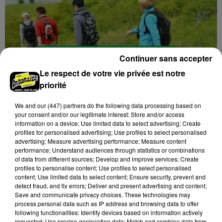
Continuer sans accepter
Le respect de votre vie privée est notre
priorité
We and
our (447) partners
do the following data processing based on
your consent and/or our legitimate interest: Store and/or access
information on a device; Use limited data to select advertising; Create
profiles for personalised advertising; Use profiles to select personalised
advertising; Measure advertising performance; Measure content
7 août 2026
performance; Understand audiences through statistics or combinations
GOMMERVILLE - RANDONNÉE PÉDESTRE
of data from different sources; Develop and improve services; Create
Dimanche 13 septembre à 8h30 à Gommerville :
profiles to personalise content; Use profiles to select personalised
Randonnée pédestre. Deux parcours au choix.
content; Use limited data to select content; Ensure security, prevent and
detect fraud, and fix errors; Deliver and present advertising and content;
Inscription obligatoire.
Save and communicate privacy choices. These technologies may
process personal data such as IP address and browsing data to offer
following functionalities: Identify devices based on information actively
requested; Use precise geolocation data; Match and combine data from