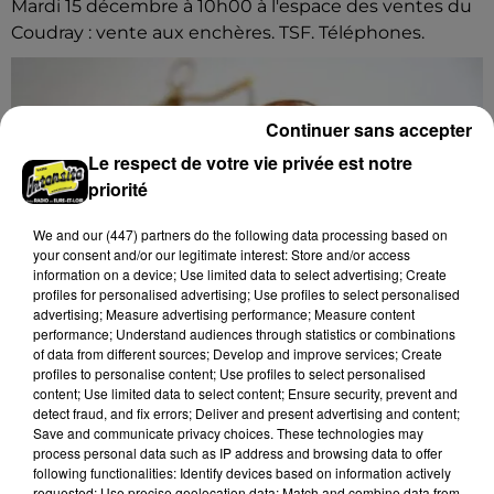
Mardi 15 décembre à 10h00 à l'espace des ventes du
Coudray : vente aux enchères. TSF. Téléphones.
Continuer sans accepter
Le respect de votre vie privée est notre
priorité
We and
our (447) partners
do the following data processing based on
your consent and/or our legitimate interest: Store and/or access
information on a device; Use limited data to select advertising; Create
profiles for personalised advertising; Use profiles to select personalised
advertising; Measure advertising performance; Measure content
performance; Understand audiences through statistics or combinations
of data from different sources; Develop and improve services; Create
profiles to personalise content; Use profiles to select personalised
content; Use limited data to select content; Ensure security, prevent and
detect fraud, and fix errors; Deliver and present advertising and content;
8 août 2026
Save and communicate privacy choices. These technologies may
CHARTRES - VENTE AUX ENCHÈRES :
process personal data such as IP address and browsing data to offer
following functionalities: Identify devices based on information actively
AUTOMATES, MUSIQUE MÉCANIQUE,...
requested; Use precise geolocation data; Match and combine data from