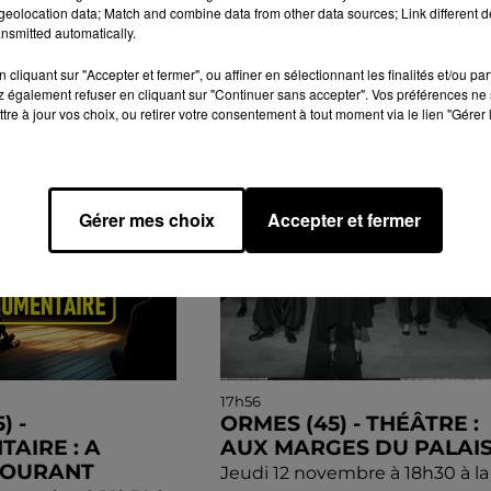
eolocation data; Match and combine data from other data sources; Link different de
nsmitted automatically.
cliquant sur "Accepter et fermer", ou affiner en sélectionnant les finalités et/ou pa
 également refuser en cliquant sur "Continuer sans accepter". Vos préférences ne 
GENDA
tre à jour vos choix, ou retirer votre consentement à tout moment via le lien "Gérer 
Gérer mes choix
Accepter et fermer
17h56
) -
ORMES (45) - THÉÂTRE :
AIRE : A
AUX MARGES DU PALAI
COURANT
Jeudi 12 novembre à 18h30 à la