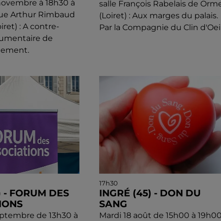
novembre à 18h30 à
salle François Rabelais de Orm
que Arthur Rimbaud
(Loiret) : Aux marges du palais.
ret) : A contre-
Par la Compagnie du Clin d'Oeil
cumentaire de
llement.
17h30
) - FORUM DES
INGRÉ (45) - DON DU
IONS
SANG
eptembre de 13h30 à
Mardi 18 août de 15h00 à 19h00