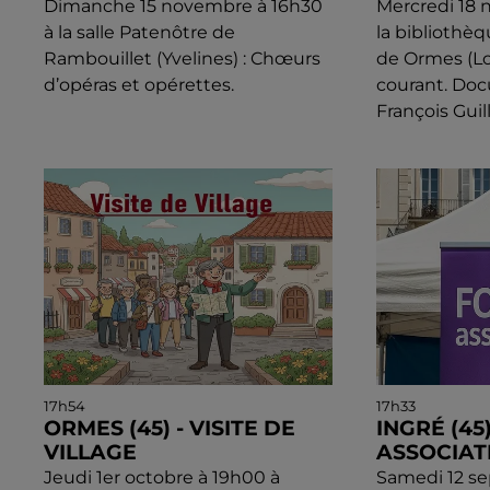
Dimanche 15 novembre à 16h30
Mercredi 18 
à la salle Patenôtre de
la bibliothè
Rambouillet (Yvelines) : Chœurs
de Ormes (Loi
d’opéras et opérettes.
courant. Do
François Gui
17h54
17h33
ORMES (45) - VISITE DE
INGRÉ (45
VILLAGE
ASSOCIAT
Jeudi 1er octobre à 19h00 à
Samedi 12 s