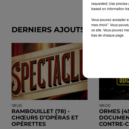
requested; Use precise g
based on information tra
Vous pouvez accepter en 
mes choix". Vous pouvez
DERNIERS AJOUTS DANS L'A
ce site. Vous pouvez met
bas de chaque page.
18h25
18h00
RAMBOUILLET (78) -
ORMES (45
CHŒURS D’OPÉRAS ET
DOCUMENT
OPÉRETTES
CONTRE-