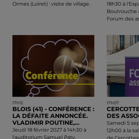
Ormes (Loiret) : visite de village.
18h30 à l'Esp
Boutrouche à 
Forum des as
17h12
17h07
BLOIS (41) - CONFÉRENCE :
CERCOTTE
LA DÉFAITE ANNONCÉE.
DES ASSO
VLADIMIR POUTINE,...
Samedi 5 se
Jeudi 18 février 2027 à 14h30 à
12h00 à la sa
l'auditorium Samuel Paty,
de Cercottes 