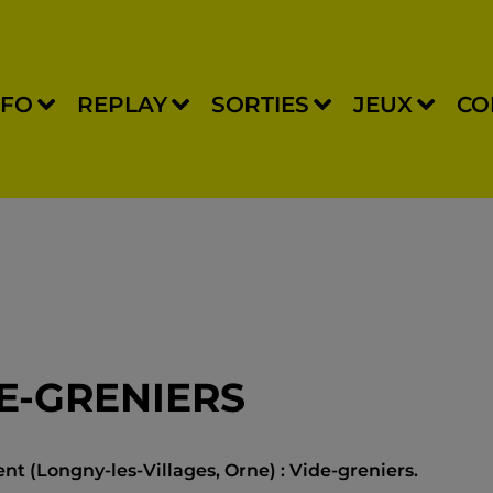
NFO
REPLAY
SORTIES
JEUX
CO
DE-GRENIERS
t (Longny-les-Villages, Orne) : Vide-greniers.