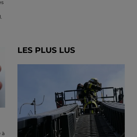
es
.
LES PLUS LUS
 à