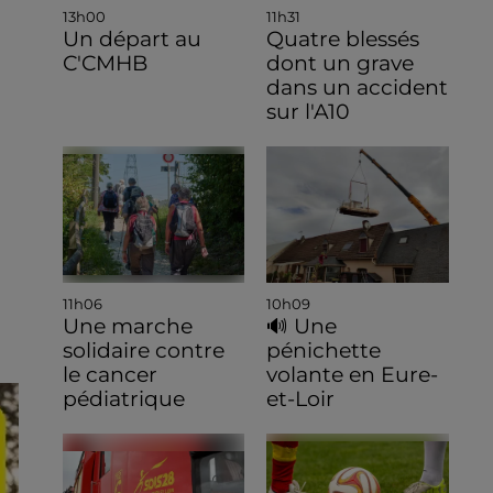
13h00
11h31
Un départ au
Quatre blessés
C'CMHB
dont un grave
dans un accident
sur l'A10
11h06
10h09
Une marche
🔊 Une
solidaire contre
pénichette
le cancer
volante en Eure-
pédiatrique
et-Loir