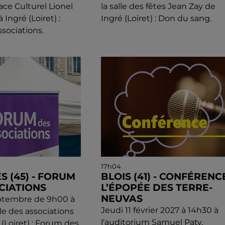
ace Culturel Lionel
la salle des fêtes Jean Zay de
Ingré (Loiret) :
Ingré (Loiret) : Don du sang.
sociations.
17h04
S (45) - FORUM
BLOIS (41) - CONFÉRENCE
CIATIONS
L’ÉPOPÉE DES TERRE-
NEUVAS
ptembre de 9h00 à
Jeudi 11 février 2027 à 14h30 à
lle des associations
l'auditorium Samuel Paty,
(Loiret) : Forum des