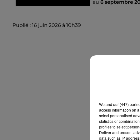
au
6 septembre 20
Publié : 16 juin 2026 à 10h39
We and
our (447) partn
access information on a 
select personalised ad
statistics or combinatio
profiles to select person
Deliver and present adv
data such as IP address 