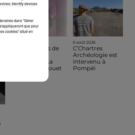
vices; Identify devices
rtenaires dans "Gérer
s'appliqueront que pour
les cookies" situé en
6 août 2026
6 août 2026
C'est à vous de
C’Chartres
jouer pour
Archéologie est
découvrir La
intervenu à
Bazoche-Gouet
Pompéi
S