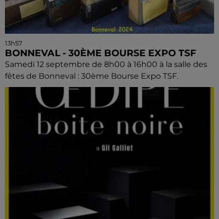
13h57
BONNEVAL - 30ÈME BOURSE EXPO TSF
Samedi 12 septembre de 8h00 à 16h00 à la salle des
fêtes de Bonneval : 30ème Bourse Expo TSF.