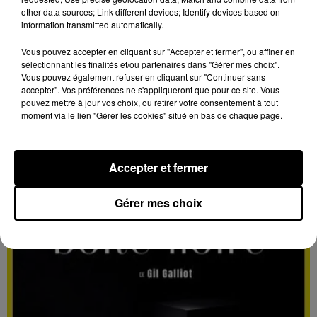
other data sources; Link different devices; Identify devices based on
information transmitted automatically.
Vous pouvez accepter en cliquant sur "Accepter et fermer", ou affiner en
sélectionnant les finalités et/ou partenaires dans "Gérer mes choix".
Vous pouvez également refuser en cliquant sur "Continuer sans
13h28
accepter". Vos préférences ne s'appliqueront que pour ce site. Vous
CHARTRES - THÉÂTRE : ŒDIPE BOITE
pouvez mettre à jour vos choix, ou retirer votre consentement à tout
moment via le lien "Gérer les cookies" situé en bas de chaque page.
NOIRE
Du mercredi 4 au samedi 7 novembre à 20h30, Le Off
à Chartres (10 avenue Jehan de Beauce) : Œdipe
Accepter et fermer
boite noire.
Gérer mes choix