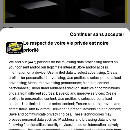
13h28
Continuer sans accepter
CHARTRES - THÉÂTRE : ŒDIPE BOITE
NOIRE
Le respect de votre vie privée est notre
Du mercredi 4 au samedi 7 novembre à 20h30, Le Off
priorité
à Chartres (10 avenue Jehan de Beauce) : Œdipe
boite noire.
We and
our (447) partners
do the following data processing based on
your consent and/or our legitimate interest: Store and/or access
information on a device; Use limited data to select advertising; Create
profiles for personalised advertising; Use profiles to select personalised
advertising; Measure advertising performance; Measure content
performance; Understand audiences through statistics or combinations
of data from different sources; Develop and improve services; Create
profiles to personalise content; Use profiles to select personalised
content; Use limited data to select content; Ensure security, prevent and
detect fraud, and fix errors; Deliver and present advertising and content;
Save and communicate privacy choices. These technologies may
process personal data such as IP address and browsing data to offer
following functionalities: Identify devices based on information actively
requested; Use precise geolocation data; Match and combine data from