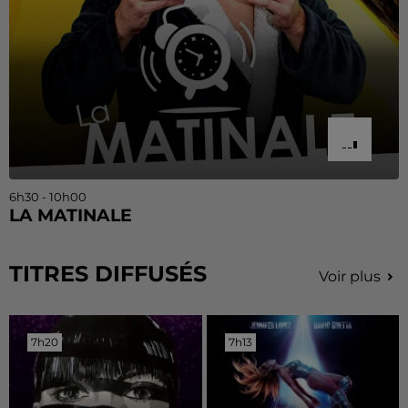
6h30 - 10h00
LA MATINALE
TITRES DIFFUSÉS
Voir plus
7h20
7h20
7h13
7h13