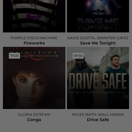
PURPLE DISCO MACHINE
DAVID GUETTA, JENNIFER LOPEZ
Fireworks
Save Me Tonight
7h05
7h05
6h56
6h56
GLORIA ESTEFAN
MYLES SMITH, NIALL HORAN
Conga
Drive Safe