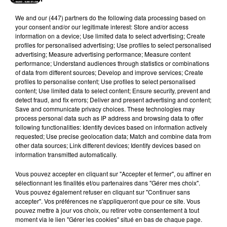
DERNIERES INFOS
Voir plus
We and
our (447) partners
do the following data processing based on
your consent and/or our legitimate interest: Store and/or access
information on a device; Use limited data to select advertising; Create
profiles for personalised advertising; Use profiles to select personalised
advertising; Measure advertising performance; Measure content
performance; Understand audiences through statistics or combinations
of data from different sources; Develop and improve services; Create
profiles to personalise content; Use profiles to select personalised
content; Use limited data to select content; Ensure security, prevent and
detect fraud, and fix errors; Deliver and present advertising and content;
Save and communicate privacy choices. These technologies may
process personal data such as IP address and browsing data to offer
following functionalities: Identify devices based on information actively
requested; Use precise geolocation data; Match and combine data from
other data sources; Link different devices; Identify devices based on
information transmitted automatically.
🔊 Les touristes dans les pas de Jean Moulin
Le « tourisme de mémoire » s'invite dans les sorties
Vous pouvez accepter en cliquant sur "Accepter et fermer", ou affiner en
sélectionnant les finalités et/ou partenaires dans "Gérer mes choix".
estivales de Chartres Tourisme.
Vous pouvez également refuser en cliquant sur "Continuer sans
accepter". Vos préférences ne s'appliqueront que pour ce site. Vous
pouvez mettre à jour vos choix, ou retirer votre consentement à tout
moment via le lien "Gérer les cookies" situé en bas de chaque page.