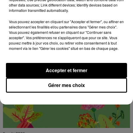
Jeudi 29 octobre et 19 novembre de 9h00 à 13h00,
other data sources; Link different devices; Identify devices based on
information transmitted automatically.
sur la marché de la place du 18 octobre : Une pause
gourmande aux saveurs de Beauce ! Festival
Vous pouvez accepter en cliquant sur "Accepter et fermer", ou affiner en
AlimenTerre.
sélectionnant les finalités et/ou partenaires dans "Gérer mes choix".
Vous pouvez également refuser en cliquant sur "Continuer sans
accepter". Vos préférences ne s'appliqueront que pour ce site. Vous
pouvez mettre à jour vos choix, ou retirer votre consentement à tout
moment via le lien "Gérer les cookies" situé en bas de chaque page.
Accepter et fermer
Gérer mes choix