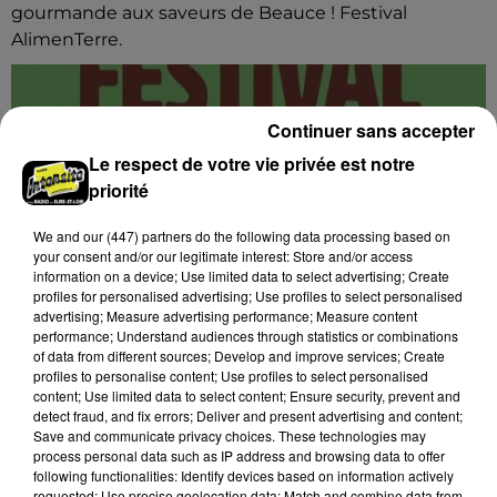
gourmande aux saveurs de Beauce ! Festival
AlimenTerre.
Continuer sans accepter
Le respect de votre vie privée est notre
priorité
We and
our (447) partners
do the following data processing based on
your consent and/or our legitimate interest: Store and/or access
information on a device; Use limited data to select advertising; Create
profiles for personalised advertising; Use profiles to select personalised
advertising; Measure advertising performance; Measure content
performance; Understand audiences through statistics or combinations
of data from different sources; Develop and improve services; Create
profiles to personalise content; Use profiles to select personalised
content; Use limited data to select content; Ensure security, prevent and
detect fraud, and fix errors; Deliver and present advertising and content;
Save and communicate privacy choices. These technologies may
5 août 2026
process personal data such as IP address and browsing data to offer
CHÂTEAUDUN - FESTIVAL ALIMENTERRE :
following functionalities: Identify devices based on information actively
UNE PAUSE GOURMANDE AUX SAVEURS...
requested; Use precise geolocation data; Match and combine data from