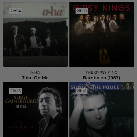
21h54
21h54
21h50
21h50
A HA
THE GYPSY KING
Take On Me
Bamboleo (1987)
21h45
21h45
21h41
21h41