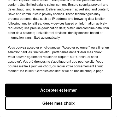
content; Use limited data to select content; Ensure security, prevent and
detect fraud, and fix errors; Deliver and present advertising and content;
Save and communicate privacy choices. These technologies may
process personal data such as IP address and browsing data to offer
following functionalities: Identify devices based on information actively
requested; Use precise geolocation data; Match and combine data from
other data sources; Link different devices; Identify devices based on
information transmitted automatically.
Vous pouvez accepter en cliquant sur "Accepter et fermer", ou affiner en
sélectionnant les finalités et/ou partenaires dans "Gérer mes choix".
Vous pouvez également refuser en cliquant sur "Continuer sans
accepter". Vos préférences ne s'appliqueront que pour ce site. Vous
Quatre blessés dont un grave dans un
pouvez mettre à jour vos choix, ou retirer votre consentement à tout
accident sur l'A10
moment via le lien "Gérer les cookies" situé en bas de chaque page.
Le choc a eu lieu dans la matinée, vendredi 7 août à
hauteur de Sainville en direction d'Orléans.
Accepter et fermer
LE GRAND FORMAT
Voir plus
Gérer mes choix