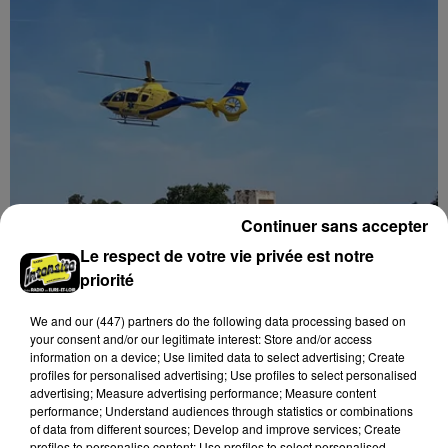
départ de Guilherme Borges.
Continuer sans accepter
Quatre blessés dont un grave dans un
Le respect de votre vie privée est notre
accident sur l'A10
priorité
Le choc a eu lieu dans la matinée, vendredi 7 août à
We and
our (447) partners
do the following data processing based on
hauteur de Sainville en direction d'Orléans.
your consent and/or our legitimate interest: Store and/or access
information on a device; Use limited data to select advertising; Create
profiles for personalised advertising; Use profiles to select personalised
A LA UNE
Voir plus
advertising; Measure advertising performance; Measure content
performance; Understand audiences through statistics or combinations
of data from different sources; Develop and improve services; Create
profiles to personalise content; Use profiles to select personalised