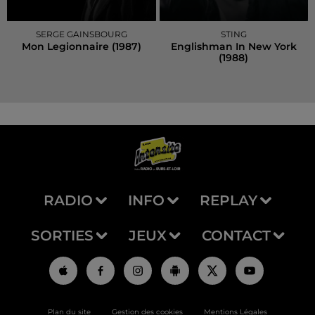
SERGE GAINSBOURG
STING
Mon Legionnaire (1987)
Englishman In New York
(1988)
RADIO
INFO
REPLAY
SORTIES
JEUX
CONTACT
Plan du site
Gestion des cookies
Mentions Légales