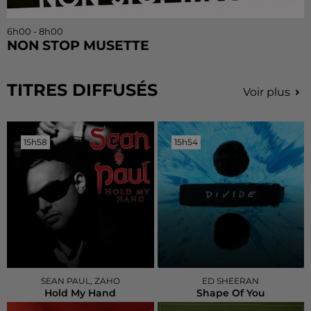
6h00 - 8h00
NON STOP MUSETTE
TITRES DIFFUSÉS
Voir plus
15h58
15h58
15h54
15h54
SEAN PAUL, ZAHO
ED SHEERAN
Hold My Hand
Shape Of You