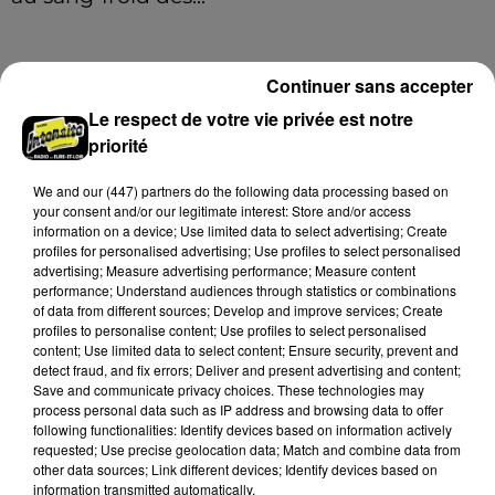
Samedi 25 juillet, plus d'une dizaine de feux de
champs et de sous-bois ont été déclenchés dans le
secteur de Fontaine-les-Côteaux, Montoire et Lunay.
Continuer sans accepter
Grâce...
A LA UNE
Voir plus
Le respect de votre vie privée est notre
priorité
We and
our (447) partners
do the following data processing based on
your consent and/or our legitimate interest: Store and/or access
information on a device; Use limited data to select advertising; Create
profiles for personalised advertising; Use profiles to select personalised
advertising; Measure advertising performance; Measure content
performance; Understand audiences through statistics or combinations
of data from different sources; Develop and improve services; Create
profiles to personalise content; Use profiles to select personalised
content; Use limited data to select content; Ensure security, prevent and
detect fraud, and fix errors; Deliver and present advertising and content;
Save and communicate privacy choices. These technologies may
process personal data such as IP address and browsing data to offer
following functionalities: Identify devices based on information actively
Loir-et-Cher : un pyromane interpellé grâce
requested; Use precise geolocation data; Match and combine data from
other data sources; Link different devices; Identify devices based on
au sang-froid des...
information transmitted automatically.