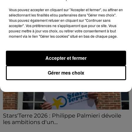
Samedi 25 juillet, plus d'une dizaine de feux de
champs et de sous-bois ont été déclenchés dans le
Vous pouvez accepter en cliquant sur "Accepter et fermer", ou affiner en
sélectionnant les finalités et/ou partenaires dans "Gérer mes choix".
secteur de Fontaine-les-Côteaux, Montoire et Lunay.
Vous pouvez également refuser en cliquant sur "Continuer sans
Grâce...
LE GRAND FORMAT
accepter". Vos préférences ne s'appliqueront que pour ce site. Vous
Voir plus
pouvez mettre à jour vos choix, ou retirer votre consentement à tout
moment via le lien "Gérer les cookies" situé en bas de chaque page.
Accepter et fermer
Gérer mes choix
Stars'Terre 2026 : Philippe Palmieri dévoile
les ambitions d'un...
À quelques semaines de la première édition de