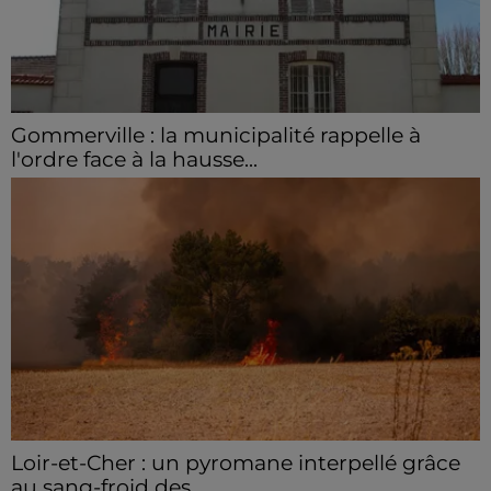
Gommerville : la municipalité rappelle à
l'ordre face à la hausse...
Incrustation de déchets, déjections sur les sites
symboliques et temps communal gaspillé : face à la
hausse des incivilités, la mairie de Gommerville
hausse...
Loir-et-Cher : un pyromane interpellé grâce
au sang-froid des...