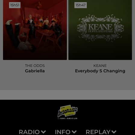
15h51
15h51
15h47
15h47
THE ODDS
KEANE
Gabriella
Everybody S Changing
RADIO
INFO
REPLAY